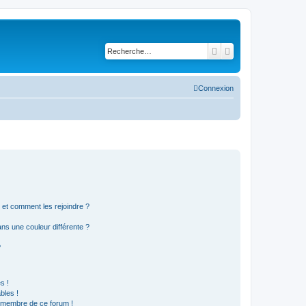
Rechercher
Recherche avancé
Connexion
s et comment les rejoindre ?
s une couleur différente ?
?
s !
bles !
n membre de ce forum !