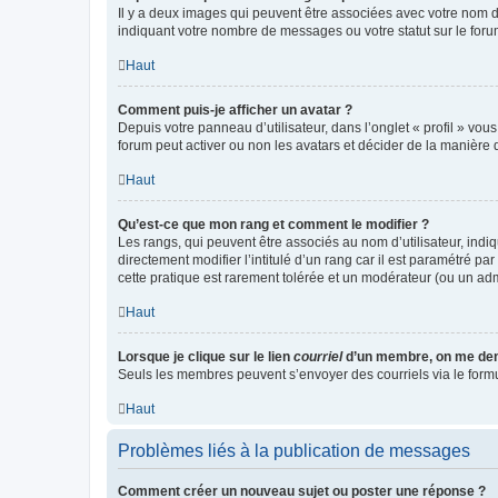
Il y a deux images qui peuvent être associées avec votre nom d’
indiquant votre nombre de messages ou votre statut sur le fo
Haut
Comment puis-je afficher un avatar ?
Depuis votre panneau d’utilisateur, dans l’onglet « profil » vou
forum peut activer ou non les avatars et décider de la manière d
Haut
Qu’est-ce que mon rang et comment le modifier ?
Les rangs, qui peuvent être associés au nom d’utilisateur, ind
directement modifier l’intitulé d’un rang car il est paramétré p
cette pratique est rarement tolérée et un modérateur (ou un ad
Haut
Lorsque je clique sur le lien
courriel
d’un membre, on me de
Seuls les membres peuvent s’envoyer des courriels via le formulai
Haut
Problèmes liés à la publication de messages
Comment créer un nouveau sujet ou poster une réponse ?