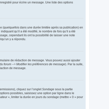
nregistré pour écrire un message. Une liste des options
 (quelquefois dans une durée limitée après sa publication) en
iquant qu’il a été modifié, le nombre de fois qu’il a été
sage, cependant ils ont la possibilité de laisser une note
elqu’un y a répondu.
rmulaire de rédaction de message. Vous pouvez aussi ajouter
du forum --> Modifier les préférences de message
). Par la suite,
daction de message.
ermissions), cliquez sur l’onglet
Sondage
sous la partie
ptions possibles, saisissez une option par ligne dans le
ateur », limiter la durée en jours du sondage (mettre « 0 » pour