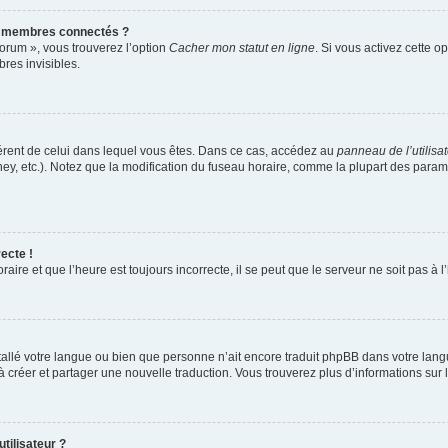
s membres connectés ?
forum », vous trouverez l’option
Cacher mon statut en ligne
. Si vous activez cette o
es invisibles.
ifférent de celui dans lequel vous êtes. Dans ce cas, accédez au
panneau de l’utilisa
ney, etc.). Notez que la modification du fuseau horaire, comme la plupart des para
ecte !
aire et que l’heure est toujours incorrecte, il se peut que le serveur ne soit pas à
installé votre langue ou bien que personne n’ait encore traduit phpBB dans votre l
s à créer et partager une nouvelle traduction. Vous trouverez plus d’informations sur l
tilisateur ?