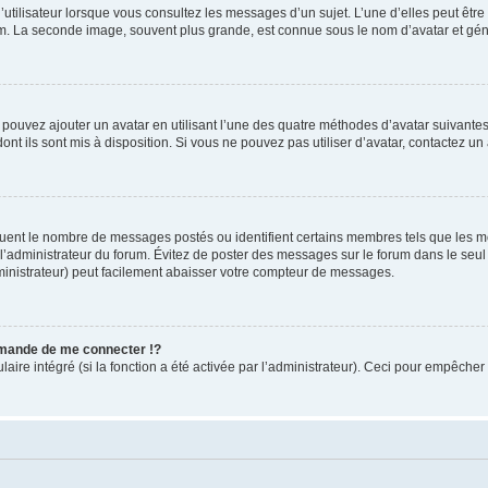
utilisateur lorsque vous consultez les messages d’un sujet. L’une d’elles peut êtr
rum. La seconde image, souvent plus grande, est connue sous le nom d’avatar et 
s pouvez ajouter un avatar en utilisant l’une des quatre méthodes d’avatar suivantes 
ont ils sont mis à disposition. Si vous ne pouvez pas utiliser d’avatar, contactez un
iquent le nombre de messages postés ou identifient certains membres tels que les 
ar l’administrateur du forum. Évitez de poster des messages sur le forum dans le seu
ministrateur) peut facilement abaisser votre compteur de messages.
mande de me connecter !?
re intégré (si la fonction a été activée par l’administrateur). Ceci pour empêcher l’u