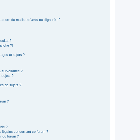
ateurs de ma liste d’amis ou d’ignorés ?
sultat ?
anche ?!
ages et sujets ?
a surveillance ?
 sujets ?
es de sujets ?
orum ?
ible ?
ns légales concernant ce forum ?
r du forum ?