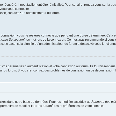
 récupéré, il peut facilement être réinitialisé. Pour ce faire, rendez vous sur la p
uveau vous connecter.
passe, contactez un administrateur du forum.
e connexion, vous ne resterez connecté que pendant une durée déterminée. Cela em
la case
Se souvenir de moi
lors de la connexion. Ce n’est pas recommandé si vous u
s cette case, cela signifie qu’un administrateur du forum a désactivé cette fonctionna
os paramètres d’authentification et votre connexion au forum. Ils fournissent aussi
teur du forum. Si vous rencontrez des problèmes de connexion ou de déconnexion, l
ockés dans notre base de données. Pour les modifier, accédez au
Panneau de l’util
 permettra de modifier tous les paramètres et préférences de votre compte.