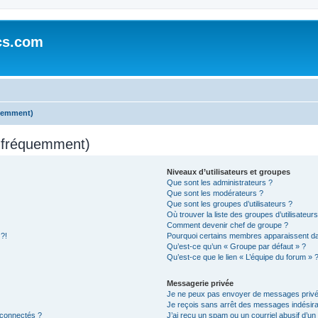
cs.com
quemment)
s fréquemment)
Niveaux d’utilisateurs et groupes
Que sont les administrateurs ?
Que sont les modérateurs ?
Que sont les groupes d’utilisateurs ?
Où trouver la liste des groupes d’utilisateur
Comment devenir chef de groupe ?
 ?!
Pourquoi certains membres apparaissent dan
Qu’est-ce qu’un « Groupe par défaut » ?
Qu’est-ce que le lien « L’équipe du forum » 
Messagerie privée
Je ne peux pas envoyer de messages privé
Je reçois sans arrêt des messages indésira
 connectés ?
J’ai reçu un spam ou un courriel abusif d’u