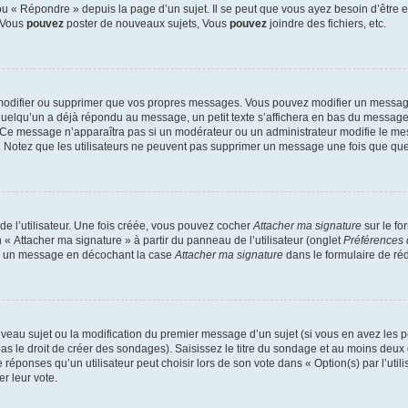
 « Répondre » depuis la page d’un sujet. Il se peut que vous ayez besoin d’être e
: Vous
pouvez
poster de nouveaux sujets, Vous
pouvez
joindre des fichiers, etc.
modifier ou supprimer que vos propres messages. Vous pouvez modifier un message
lqu’un a déjà répondu au message, un petit texte s’affichera en bas du message ind
n. Ce message n’apparaîtra pas si un modérateur ou un administrateur modifie le mes
ive. Notez que les utilisateurs ne peuvent pas supprimer un message une fois que qu
e l’utilisateur. Une fois créée, vous pouvez cocher
Attacher ma signature
sur le fo
 « Attacher ma signature » à partir du panneau de l’utilisateur (onglet
Préférences 
 à un message en décochant la case
Attacher ma signature
dans le formulaire de ré
ouveau sujet ou la modification du premier message d’un sujet (si vous en avez les p
 le droit de créer des sondages). Saisissez le titre du sondage et au moins deux o
onses qu’un utilisateur peut choisir lors de son vote dans « Option(s) par l’utilis
er leur vote.