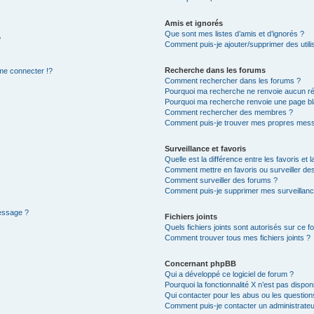
Amis et ignorés
Que sont mes listes d’amis et d’ignorés ?
?
Comment puis-je ajouter/supprimer des utilis
Recherche dans les forums
e connecter !?
Comment rechercher dans les forums ?
Pourquoi ma recherche ne renvoie aucun ré
Pourquoi ma recherche renvoie une page bl
Comment rechercher des membres ?
Comment puis-je trouver mes propres mess
Surveillance et favoris
Quelle est la différence entre les favoris et l
Comment mettre en favoris ou surveiller des
Comment surveiller des forums ?
Comment puis-je supprimer mes surveillanc
message ?
Fichiers joints
Quels fichiers joints sont autorisés sur ce f
Comment trouver tous mes fichiers joints ?
Concernant phpBB
Qui a développé ce logiciel de forum ?
Pourquoi la fonctionnalité X n’est pas dispon
Qui contacter pour les abus ou les questio
Comment puis-je contacter un administrateu