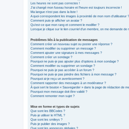
Les heures ne sont pas correctes !
J’ai changé mon fuseau horaire et l’heure est toujours incorrecte !
Ma langue n’est pas dans la liste !
A quoi correspondent les images à proximité de mon nom d’utilisateur 
Comment puis-je afficher un avatar ?
Qu’est-ce que mon rang et comment le modifier ?
Lorsque je clique sur le lien
courriel
d’un membre, on me demande de m
Problèmes liés à la publication de messages
Comment créer un nouveau sujet ou poster une réponse ?
Comment modifier ou supprimer un message ?
Comment ajouter une signature à mes messages ?
Comment créer un sondage ?
Pourquoi ne puis-je pas ajouter plus d’options à mon sondage ?
Comment modifier ou supprimer un sondage ?
Pourquoi ne puis-je pas accéder à un forum ?
Pourquoi ne puis-je pas joindre des fichiers à mon message ?
Pourquoi ai-je reçu un avertissement ?
Comment rapporter des messages à un modérateur ?
À quoi sert le bouton « Sauvegarder » dans la page de rédaction de 
Pourquoi mon message doit être validé ?
Comment remonter mon sujet ?
Mise en forme et types de sujets
Que sont les BBCodes ?
Puis-je utiliser le HTML ?
Que sont les smileys ?
Puis-je publier des images ?
Que sont les annonces globales ?