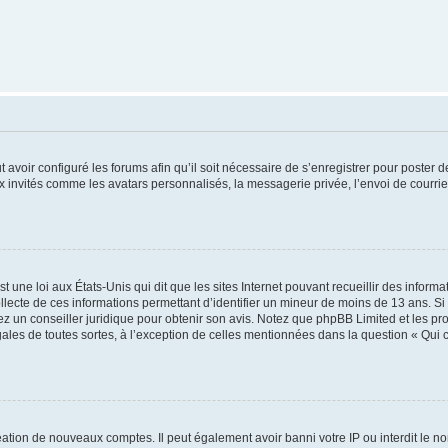
t avoir configuré les forums afin qu’il soit nécessaire de s’enregistrer pour poster
x invités comme les avatars personnalisés, la messagerie privée, l’envoi de courri
t une loi aux États-Unis qui dit que les sites Internet pouvant recueillir des infor
ollecte de ces informations permettant d’identifier un mineur de moins de 13 ans. S
tez un conseiller juridique pour obtenir son avis. Notez que phpBB Limited et les pr
gales de toutes sortes, à l’exception de celles mentionnées dans la question « Qui
réation de nouveaux comptes. Il peut également avoir banni votre IP ou interdit le no