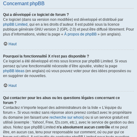
Concernant phpBB
Qui a développé ce logiciel de forum ?
Ce logiciel (dans sa version non modifiée) est développé et distribué par
phpBB Limited
, qui en a les droits d’auteur. Il est publié sous la licence
publique générale GNU version 2 (GPL-2.0) et peut être diffusé librement. Pour
plus d’informations, visitez la page «
À propos de phpBB
» (en anglais).
Haut
Pourquoi la fonctionnalité X n’est pas disponible ?
Ce logiciel a été développé et mis sous licence par phpBB Limited. Si vous
pensez qu’une fonctionnalité nécessite d’être ajoutée, visitez la page
phpBB Ideas
(en anglais) où vous pouvez voter pour des idées proposées ou
en suggérer de nouvelles.
Haut
Qui contacter pour les abus ou les questions légales concernant ce
forum ?
Contactez n’importe lequel des administrateurs de la liste « L’équipe du
forum ». Si vous restez sans réponse alors prenez contact avec le propriétaire
du domaine (en faisant une
recherche sur whois
) ou si un service gratuit est
utilisé (exemple : Yahoo!, Free, f2s.com, etc.), avec le service de gestion ou des
abus. Notez que phpBB Limited
n’a absolument aucun contrôle
et ne peut
être, en aucun cas, tenu pour responsable sur
comment
,
où
ou
par qui
ce