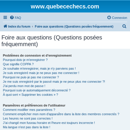
www.quebecechecs.com
FAQ
Connexion
R
Index du forum
Foire aux questions (Questions posées fréquemment)
e
Foire aux questions (Questions posées
c
fréquemment)
h
e
Problèmes de connexion et d’enregistrement
Pourquoi dois-je m’enregistrer ?
r
Que signifie COPPA ?
c
Je souhaite m’enregistrer, mais je n’y parviens pas !
Je suis enregistré mais je ne peux pas me connecter !
h
Pourquoi ne puis-je pas me connecter ?
Je me suis enregistré par le passé mais je ne peux plus me connecter ?!
e
J’ai perdu mon mot de passe !
r
Pourquoi suis-je automatiquement déconnecté ?
À quoi sert « Supprimer les cookies » ?
Paramètres et préférences de l’utilisateur
Comment modifier mes paramètres ?
Comment empêcher mon nom d’apparaître dans la liste des membres connectés ?
Les heures ne sont pas correctes !
J’ai changé mon fuseau horaire et l’heure est toujours incorrecte !
Ma langue n’est pas dans la liste !