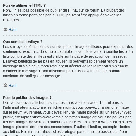
Puis-je utiliser le HTML ?
Non, il n’est pas possible de publier du HTML sur ce forum. La plupart des
mises en forme permises par le HTML peuvent être appliquées avec les
BBCodes.
Haut
Que sont les smileys ?
Les smileys, ou émoticônes, sont de petites images utilisées pour exprimer des
sentiments avec un code simple, exemple : :) signifie joyeux, :( signifie triste. La
liste complète des smileys est visible sur la page de rédaction de message.
Essayez toutefois de ne pas en abuser. Ils peuvent rapidement rendre un
message illisible et un modérateur peut décider de les retirer ou simplement
d’effacer le message. L’administrateur peut aussi avoir défini un nombre
maximum de smileys par message.
Haut
Puis-je publier des images ?
Oui, vous pouvez afficher des images dans vos messages. Par ailleurs, si
l’administrateur a autorisé les fichiers joints, vous pouvez charger une image
sur le forum. Autrement, vous devez lier une image placée sur un serveur Web
public, exemple : http://www.exemple.com/mon-image.gif. Vous ne pouvez pas
lier des images de votre ordinateur (sauf si c’est un serveur Web public) ni des
images placées derrière des mécanismes d’authentification, exemple : boîtes
aux lettres Hotmail ou Yahoo!, sites protégés par un mot de passe, etc. Pour