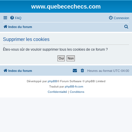
www.quebecechecs.com
FAQ
Connexion
R
Index du forum
e
Supprimer les cookies
c
h
Êtes-vous sûr de vouloir supprimer tous les cookies de ce forum ?
e
r
c
Index du forum
Heures au format
UTC-04:00
h
Développé par
phpBB
® Forum Software © phpBB Limited
e
Traduit par
phpBB-fr.com
r
Confidentialité
|
Conditions