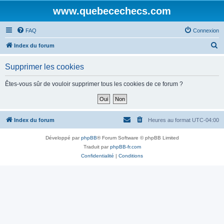
www.quebecechecs.com
FAQ
Connexion
R
Index du forum
e
Supprimer les cookies
c
h
Êtes-vous sûr de vouloir supprimer tous les cookies de ce forum ?
e
r
c
Index du forum
Heures au format
UTC-04:00
h
Développé par
phpBB
® Forum Software © phpBB Limited
e
Traduit par
phpBB-fr.com
r
Confidentialité
|
Conditions