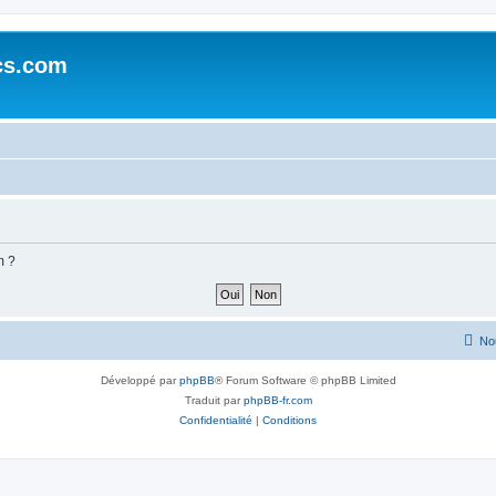
cs.com
m ?
No
Développé par
phpBB
® Forum Software © phpBB Limited
Traduit par
phpBB-fr.com
Confidentialité
|
Conditions