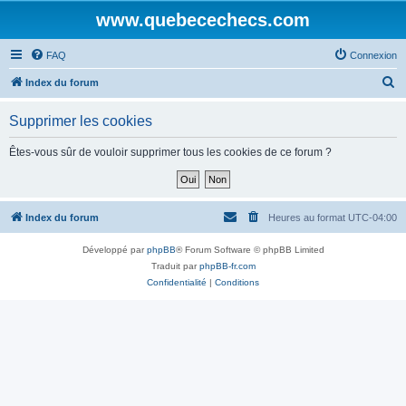
www.quebecechecs.com
FAQ
Connexion
R
Index du forum
e
Supprimer les cookies
c
h
Êtes-vous sûr de vouloir supprimer tous les cookies de ce forum ?
e
r
c
Index du forum
Heures au format
UTC-04:00
h
Développé par
phpBB
® Forum Software © phpBB Limited
e
Traduit par
phpBB-fr.com
r
Confidentialité
|
Conditions