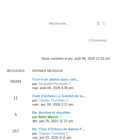
Rechercher
Recherche avancé
Connexion
Nous sommes le jeu. août 06, 2026 12:52 pm
MESSAGES
DERNIER MESSAGE
Y a-t-il un arbitre dans cett…
56094
V
par
Jacquelin Perreault
o
mar. août 04, 2026 4:35 pm
i
r
Club d’échecs Le Gambit de la…
11
l
V
par
Charles Tremblay
e
o
sam. avr. 04, 2026 2:21 pm
d
i
e
r
Re: Archive et résultats
r
5
l
V
n
par
Rémi Marois
e
o
i
dim. juin 25, 2023 11:13 am
d
i
e
e
r
r
Re: Club d'échecs de Sainte-F…
r
257
l
m
V
n
par
Charles Tremblay
e
e
o
i
ven. juil. 03, 2026 4:11 pm
d
s