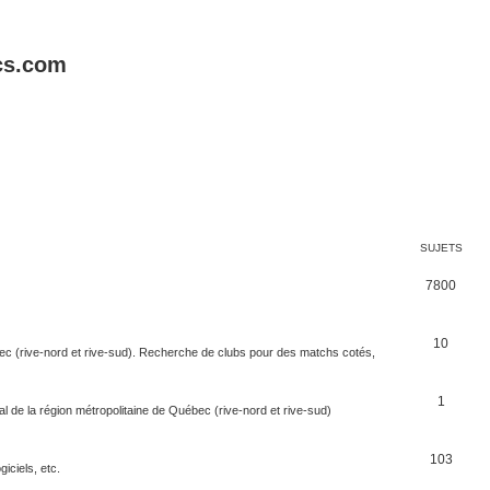
cs.com
SUJETS
7800
10
bec (rive-nord et rive-sud). Recherche de clubs pour des matchs cotés,
1
l de la région métropolitaine de Québec (rive-nord et rive-sud)
103
iciels, etc.