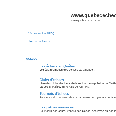
www.quebeceche
www.quebecechecs.com
Accès rapide
FAQ
Index du forum
QUÉBEC
Les échecs au Québec
Voir à la promotion des échecs au Québec !
Clubs d'échecs
Liste des clubs d'échecs de la région métropolitaine de Qué
parties amicales, annonces de tournois.
Tournois d'échecs
Annonces des tournois d'échecs au niveau régional et nationa
Les petites annonces
Pour offrir des cours, vendre des pièces, des livres ou des log