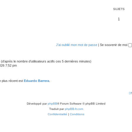
SUJETS
1
J’ai oublié mon mot de passe
|
Se souvenir de moi
tés (d’après le nombre d’utilisateurs actifs ces 5 dernières minutes)
 2026 7:52 pm
 plus récent est
Eduardo Barrera
.
Développé par
phpBB
® Forum Software © phpBB Limited
Traduit par
phpBB-fr.com
Confidentialité
|
Conditions