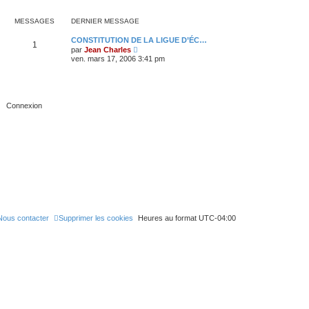
i
e
e
s
r
r
r
a
l
m
MESSAGES
DERNIER MESSAGE
n
g
e
e
i
e
d
s
e
CONSTITUTION DE LA LIGUE D’ÉC…
e
s
1
r
V
par
Jean Charles
r
a
m
o
n
ven. mars 17, 2006 3:41 pm
g
e
i
i
e
s
r
e
s
l
r
a
e
m
g
d
e
e
e
s
r
s
n
a
i
g
e
e
r
m
e
s
s
a
g
e
Nous contacter
Supprimer les cookies
Heures au format
UTC-04:00