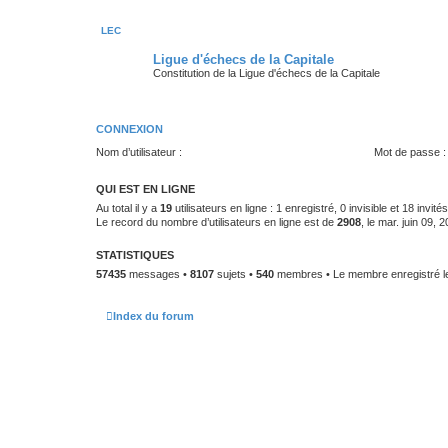
LEC
Ligue d'échecs de la Capitale
Constitution de la Ligue d'échecs de la Capitale
CONNEXION
Nom d’utilisateur :
Mot de passe :
QUI EST EN LIGNE
Au total il y a
19
utilisateurs en ligne : 1 enregistré, 0 invisible et 18 invi
Le record du nombre d’utilisateurs en ligne est de
2908
, le mar. juin 09,
STATISTIQUES
57435
messages •
8107
sujets •
540
membres • Le membre enregistré le
Index du forum