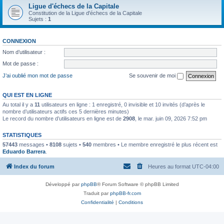
Ligue d'échecs de la Capitale
Constitution de la Ligue d'échecs de la Capitale
Sujets :
1
CONNEXION
Nom d’utilisateur :
Mot de passe :
J’ai oublié mon mot de passe
Se souvenir de moi
QUI EST EN LIGNE
Au total il y a
11
utilisateurs en ligne : 1 enregistré, 0 invisible et 10 invités (d’après le
nombre d’utilisateurs actifs ces 5 dernières minutes)
Le record du nombre d’utilisateurs en ligne est de
2908
, le mar. juin 09, 2026 7:52 pm
STATISTIQUES
57443
messages •
8108
sujets •
540
membres • Le membre enregistré le plus récent est
Eduardo Barrera
.
Index du forum
Heures au format
UTC-04:00
Développé par
phpBB
® Forum Software © phpBB Limited
Traduit par
phpBB-fr.com
Confidentialité
|
Conditions