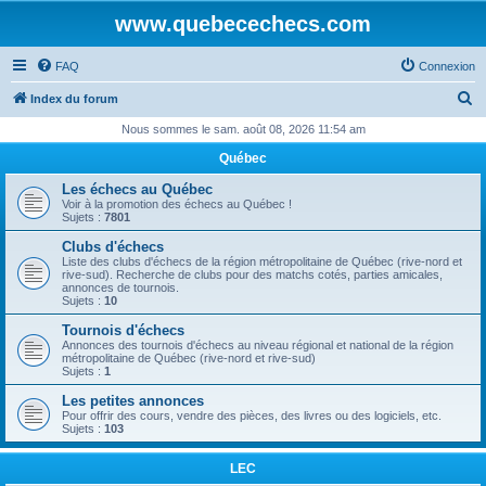
www.quebecechecs.com
FAQ
Connexion
R
Index du forum
e
Nous sommes le sam. août 08, 2026 11:54 am
c
Québec
h
Les échecs au Québec
e
Voir à la promotion des échecs au Québec !
Sujets :
7801
r
Clubs d'échecs
c
Liste des clubs d'échecs de la région métropolitaine de Québec (rive-nord et
rive-sud). Recherche de clubs pour des matchs cotés, parties amicales,
h
annonces de tournois.
Sujets :
10
e
Tournois d'échecs
r
Annonces des tournois d'échecs au niveau régional et national de la région
métropolitaine de Québec (rive-nord et rive-sud)
Sujets :
1
Les petites annonces
Pour offrir des cours, vendre des pièces, des livres ou des logiciels, etc.
Sujets :
103
LEC