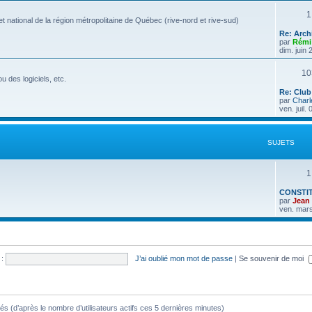
1
 national de la région métropolitaine de Québec (rive-nord et rive-sud)
Re: Archi
par
Rémi
dim. juin
10
u des logiciels, etc.
Re: Club
par
Charl
ven. juil.
SUJETS
1
CONSTIT
par
Jean
ven. mar
:
J’ai oublié mon mot de passe
|
Se souvenir de moi
vités (d’après le nombre d’utilisateurs actifs ces 5 dernières minutes)