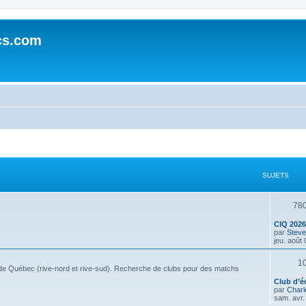
cs.com
SUJETS
78
CIQ 2026
par
Steve
jeu. août
1
e de Québec (rive-nord et rive-sud). Recherche de clubs pour des matchs
Club d’é
par
Charl
sam. avr.