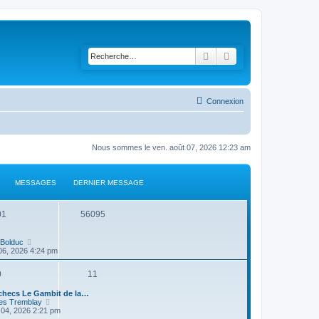
Rechercher
Recherche avancée
Connexion
Nous sommes le ven. août 07, 2026 12:23 am
MESSAGES
DERNIER MESSAGE
01
56095
V
Bolduc
o
 06, 2026 4:24 pm
i
r
0
11
l
e
d
checs Le Gambit de la…
e
V
es Tremblay
r
o
 04, 2026 2:21 pm
n
i