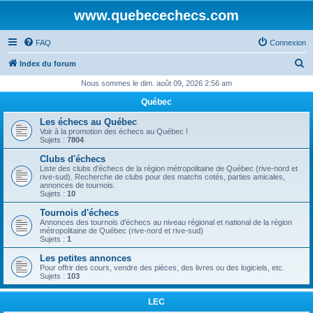
www.quebecechecs.com
FAQ
Connexion
R
Index du forum
e
Nous sommes le dim. août 09, 2026 2:56 am
c
Québec
h
Les échecs au Québec
e
Voir à la promotion des échecs au Québec !
Sujets :
7804
r
Clubs d'échecs
c
Liste des clubs d'échecs de la région métropolitaine de Québec (rive-nord et
rive-sud). Recherche de clubs pour des matchs cotés, parties amicales,
h
annonces de tournois.
Sujets :
10
e
Tournois d'échecs
r
Annonces des tournois d'échecs au niveau régional et national de la région
métropolitaine de Québec (rive-nord et rive-sud)
Sujets :
1
Les petites annonces
Pour offrir des cours, vendre des pièces, des livres ou des logiciels, etc.
Sujets :
103
LEC