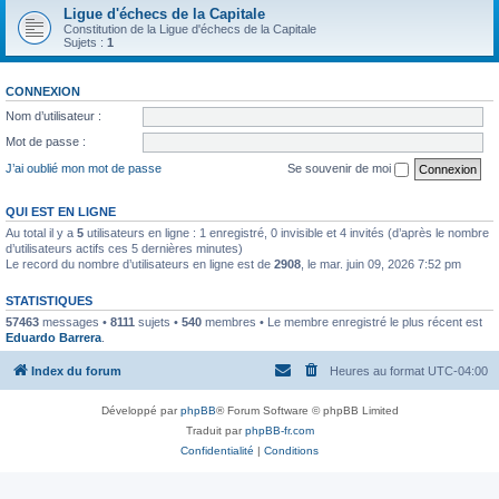
Ligue d'échecs de la Capitale
Constitution de la Ligue d'échecs de la Capitale
Sujets :
1
CONNEXION
Nom d’utilisateur :
Mot de passe :
J’ai oublié mon mot de passe
Se souvenir de moi
QUI EST EN LIGNE
Au total il y a
5
utilisateurs en ligne : 1 enregistré, 0 invisible et 4 invités (d’après le nombre
d’utilisateurs actifs ces 5 dernières minutes)
Le record du nombre d’utilisateurs en ligne est de
2908
, le mar. juin 09, 2026 7:52 pm
STATISTIQUES
57463
messages •
8111
sujets •
540
membres • Le membre enregistré le plus récent est
Eduardo Barrera
.
Index du forum
Heures au format
UTC-04:00
Développé par
phpBB
® Forum Software © phpBB Limited
Traduit par
phpBB-fr.com
Confidentialité
|
Conditions