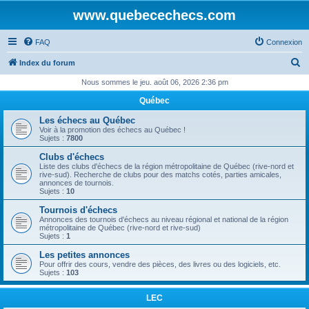
www.quebecechecs.com
FAQ
Connexion
R
Index du forum
e
Nous sommes le jeu. août 06, 2026 2:36 pm
c
Québec
h
Les échecs au Québec
e
Voir à la promotion des échecs au Québec !
Sujets :
7800
r
Clubs d'échecs
c
Liste des clubs d'échecs de la région métropolitaine de Québec (rive-nord et
rive-sud). Recherche de clubs pour des matchs cotés, parties amicales,
h
annonces de tournois.
Sujets :
10
e
Tournois d'échecs
r
Annonces des tournois d'échecs au niveau régional et national de la région
métropolitaine de Québec (rive-nord et rive-sud)
Sujets :
1
Les petites annonces
Pour offrir des cours, vendre des pièces, des livres ou des logiciels, etc.
Sujets :
103
LEC