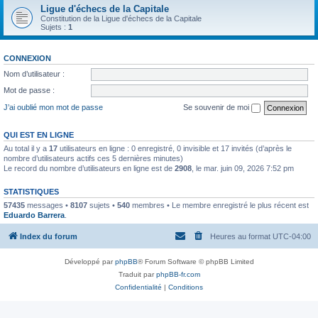
Ligue d'échecs de la Capitale
Constitution de la Ligue d'échecs de la Capitale
Sujets :
1
CONNEXION
Nom d’utilisateur :
Mot de passe :
J’ai oublié mon mot de passe
Se souvenir de moi
QUI EST EN LIGNE
Au total il y a
17
utilisateurs en ligne : 0 enregistré, 0 invisible et 17 invités (d’après le
nombre d’utilisateurs actifs ces 5 dernières minutes)
Le record du nombre d’utilisateurs en ligne est de
2908
, le mar. juin 09, 2026 7:52 pm
STATISTIQUES
57435
messages •
8107
sujets •
540
membres • Le membre enregistré le plus récent est
Eduardo Barrera
.
Index du forum
Heures au format
UTC-04:00
Développé par
phpBB
® Forum Software © phpBB Limited
Traduit par
phpBB-fr.com
Confidentialité
|
Conditions