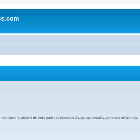
cs.com
et rive-sud). Recherche de clubs pour des matchs cotés, parties amicales, annonces de tournois.