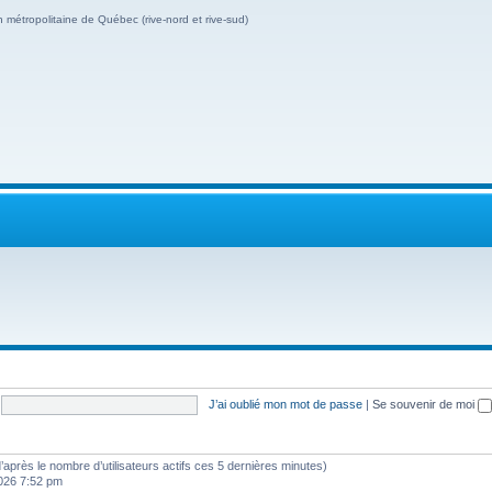
 métropolitaine de Québec (rive-nord et rive-sud)
J’ai oublié mon mot de passe
|
Se souvenir de moi
 (d’après le nombre d’utilisateurs actifs ces 5 dernières minutes)
 2026 7:52 pm