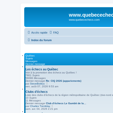
www.quebeceche
www.quebecechecs.com
Accès rapide
FAQ
Index du forum
Québec
Sujets
Messages
Dernier message
Les échecs au Québec
Voir à la promotion des échecs au Québec !
7801
Sujets
56096
Messages
Dernier message
Re: CIQ 2026 (appariements)
V
par
SteveBolduc
o
ven. août 07, 2026 9:53 am
i
Clubs d'échecs
r
l
Liste des clubs d'échecs de la région métropolitaine de Québec (rive-nord 
e
10
Sujets
d
11
Messages
e
Dernier message
Club d’échecs Le Gambit de la…
r
V
par
Charles Tremblay
n
o
sam. avr. 04, 2026 2:21 pm
i
i