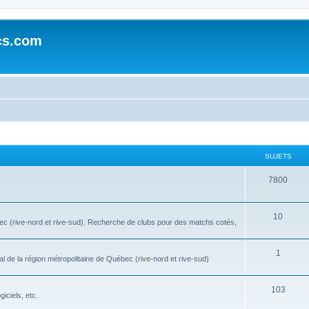
cs.com
SUJETS
7800
10
bec (rive-nord et rive-sud). Recherche de clubs pour des matchs cotés,
1
l de la région métropolitaine de Québec (rive-nord et rive-sud)
103
iciels, etc.