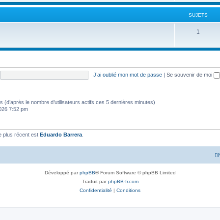
SUJETS
1
J’ai oublié mon mot de passe
|
Se souvenir de moi
ités (d’après le nombre d’utilisateurs actifs ces 5 dernières minutes)
 2026 7:52 pm
 plus récent est
Eduardo Barrera
.
Développé par
phpBB
® Forum Software © phpBB Limited
Traduit par
phpBB-fr.com
Confidentialité
|
Conditions