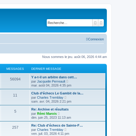
Rechercher
Recherche avancé
Connexion
Nous sommes le jeu. août 06, 2026 4:44 am
MESSAGES
DERNIER MESSAGE
Y a-t-il un arbitre dans cett…
56094
V
par
Jacquelin Perreault
o
mar. août 04, 2026 4:35 pm
i
r
Club d’échecs Le Gambit de la…
11
l
V
par
Charles Tremblay
e
o
sam. avr. 04, 2026 2:21 pm
d
i
e
r
Re: Archive et résultats
r
5
l
V
n
par
Rémi Marois
e
o
i
dim. juin 25, 2023 11:13 am
d
i
e
e
r
r
Re: Club d'échecs de Sainte-F…
r
257
l
m
V
n
par
Charles Tremblay
e
e
o
i
ven. juil. 03, 2026 4:11 pm
d
s