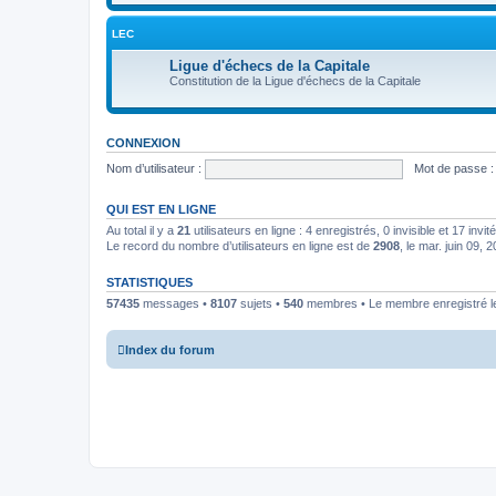
LEC
Ligue d'échecs de la Capitale
Constitution de la Ligue d'échecs de la Capitale
CONNEXION
Nom d’utilisateur :
Mot de passe :
QUI EST EN LIGNE
Au total il y a
21
utilisateurs en ligne : 4 enregistrés, 0 invisible et 17 inv
Le record du nombre d’utilisateurs en ligne est de
2908
, le mar. juin 09,
STATISTIQUES
57435
messages •
8107
sujets •
540
membres • Le membre enregistré le
Index du forum