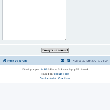
Index du forum
Heures au format
UTC-04:00
Développé par
phpBB
® Forum Software © phpBB Limited
Traduit par
phpBB-fr.com
Confidentialité
|
Conditions