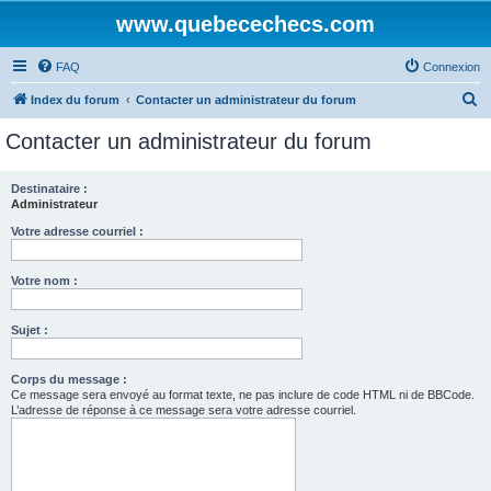
www.quebecechecs.com
FAQ
Connexion
R
Index du forum
Contacter un administrateur du forum
e
Contacter un administrateur du forum
c
h
Destinataire :
Administrateur
e
r
Votre adresse courriel :
c
Votre nom :
h
e
Sujet :
r
Corps du message :
Ce message sera envoyé au format texte, ne pas inclure de code HTML ni de BBCode.
L’adresse de réponse à ce message sera votre adresse courriel.