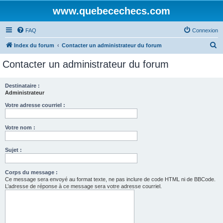
www.quebecechecs.com
FAQ
Connexion
R
Index du forum
Contacter un administrateur du forum
e
Contacter un administrateur du forum
c
h
Destinataire :
Administrateur
e
r
Votre adresse courriel :
c
Votre nom :
h
e
Sujet :
r
Corps du message :
Ce message sera envoyé au format texte, ne pas inclure de code HTML ni de BBCode.
L’adresse de réponse à ce message sera votre adresse courriel.