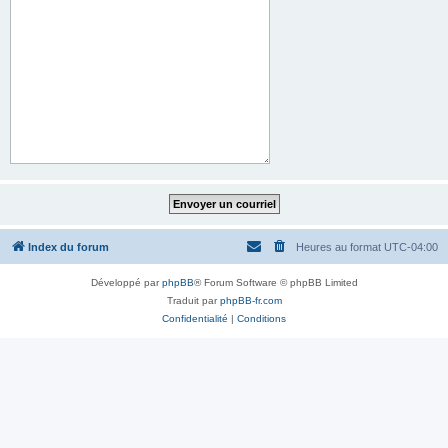
Index du forum
Heures au format
UTC-04:00
Développé par
phpBB
® Forum Software © phpBB Limited
Traduit par
phpBB-fr.com
Confidentialité
|
Conditions