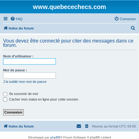
www.quebecechecs.com
FAQ
Connexion
R
Index du forum
e
Vous devez être connecté pour citer des messages dans ce
c
forum.
h
Nom d’utilisateur :
e
r
Mot de passe :
c
h
J’ai oublié mon mot de passe
e
Se souvenir de moi
r
Cacher mon statut en ligne pour cette session
Index du forum
Heures au format
UTC-04:00
Développé par
phpBB
® Forum Software © phpBB Limited