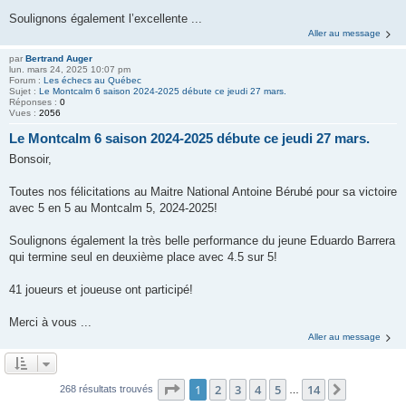
Soulignons également l’excellente ...
Aller au message
par
Bertrand Auger
lun. mars 24, 2025 10:07 pm
Forum :
Les échecs au Québec
Sujet :
Le Montcalm 6 saison 2024-2025 débute ce jeudi 27 mars.
Réponses :
0
Vues :
2056
Le Montcalm 6 saison 2024-2025 débute ce jeudi 27 mars.
Bonsoir,
Toutes nos félicitations au Maitre National Antoine Bérubé pour sa victoire
avec 5 en 5 au Montcalm 5, 2024-2025!
Soulignons également la très belle performance du jeune Eduardo Barrera
qui termine seul en deuxième place avec 4.5 sur 5!
41 joueurs et joueuse ont participé!
Merci à vous ...
Aller au message
Page
1
sur
14
1
2
3
4
5
14
Suivante
268 résultats trouvés
…