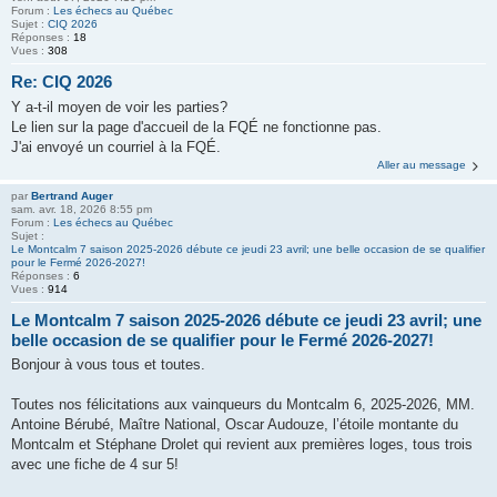
Forum :
Les échecs au Québec
Sujet :
CIQ 2026
Réponses :
18
Vues :
308
Re: CIQ 2026
Y a-t-il moyen de voir les parties?
Le lien sur la page d'accueil de la FQÉ ne fonctionne pas.
J'ai envoyé un courriel à la FQÉ.
Aller au message
par
Bertrand Auger
sam. avr. 18, 2026 8:55 pm
Forum :
Les échecs au Québec
Sujet :
Le Montcalm 7 saison 2025-2026 débute ce jeudi 23 avril; une belle occasion de se qualifier
pour le Fermé 2026-2027!
Réponses :
6
Vues :
914
Le Montcalm 7 saison 2025-2026 débute ce jeudi 23 avril; une
belle occasion de se qualifier pour le Fermé 2026-2027!
Bonjour à vous tous et toutes.
Toutes nos félicitations aux vainqueurs du Montcalm 6, 2025-2026, MM.
Antoine Bérubé, Maître National, Oscar Audouze, l’étoile montante du
Montcalm et Stéphane Drolet qui revient aux premières loges, tous trois
avec une fiche de 4 sur 5!