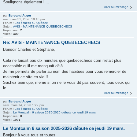
Soulignons également l ...
Aller au message
par
Bertrand Auger
mar. mars 31, 2026 10:10 pm
Forum :
Les échecs au Québec
Sujet :
AVIS - MAINTENANCE QUEBECECHECS
Réponses :
2
Vues :
400
Re: AVIS - MAINTENANCE QUEBECECHECS
Bonsoir Charles et Stephane,
Cela ne faisait pas dix minutes que quebecechecs.com n'était plus
accessible qu'il me manquait déjà...
Je me permets de parler au nom des habitués pour vous remercier de
maintenir ce site en vie!!!
Sachez bien que, même si on ne le vous dit pas souvent, tous ceux qui
le ...
Aller au message
par
Bertrand Auger
sam. mars 14, 2026 1:22 pm
Forum :
Les échecs au Québec
Sujet :
Le Montcalm 6 saison 2025-2026 débute ce jeudi 19 mars.
Réponses :
0
Vues :
1991
Le Montcalm 6 saison 2025-2026 débute ce jeudi 19 mars.
Bonjour à vous tous et toutes.