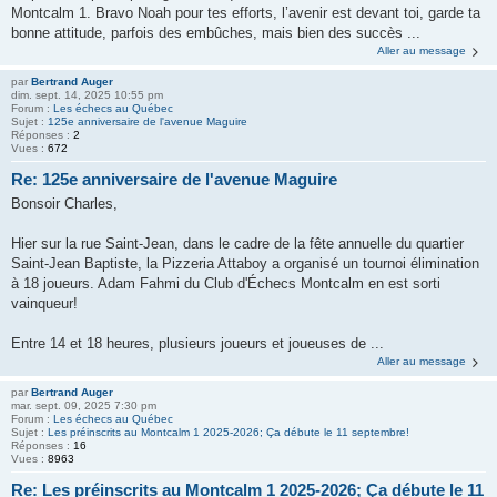
Montcalm 1. Bravo Noah pour tes efforts, l’avenir est devant toi, garde ta
bonne attitude, parfois des embûches, mais bien des succès ...
Aller au message
par
Bertrand Auger
dim. sept. 14, 2025 10:55 pm
Forum :
Les échecs au Québec
Sujet :
125e anniversaire de l'avenue Maguire
Réponses :
2
Vues :
672
Re: 125e anniversaire de l'avenue Maguire
Bonsoir Charles,
Hier sur la rue Saint-Jean, dans le cadre de la fête annuelle du quartier
Saint-Jean Baptiste, la Pizzeria Attaboy a organisé un tournoi élimination
à 18 joueurs. Adam Fahmi du Club d'Échecs Montcalm en est sorti
vainqueur!
Entre 14 et 18 heures, plusieurs joueurs et joueuses de ...
Aller au message
par
Bertrand Auger
mar. sept. 09, 2025 7:30 pm
Forum :
Les échecs au Québec
Sujet :
Les préinscrits au Montcalm 1 2025-2026; Ça débute le 11 septembre!
Réponses :
16
Vues :
8963
Re: Les préinscrits au Montcalm 1 2025-2026; Ça débute le 11