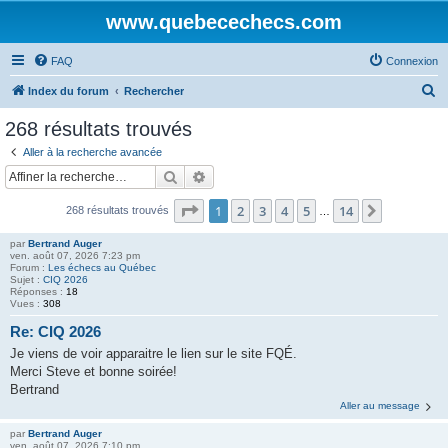
www.quebecechecs.com
FAQ
Connexion
R
Index du forum
Rechercher
e
268 résultats trouvés
c
Aller à la recherche avancée
h
Rechercher
Recherche avancée
e
Page
1
sur
14
1
2
3
4
5
14
Suivante
268 résultats trouvés
r
…
c
par
Bertrand Auger
ven. août 07, 2026 7:23 pm
h
Forum :
Les échecs au Québec
Sujet :
CIQ 2026
e
Réponses :
18
Vues :
308
r
Re: CIQ 2026
Je viens de voir apparaitre le lien sur le site FQÉ.
Merci Steve et bonne soirée!
Bertrand
Aller au message
par
Bertrand Auger
ven. août 07, 2026 7:10 pm