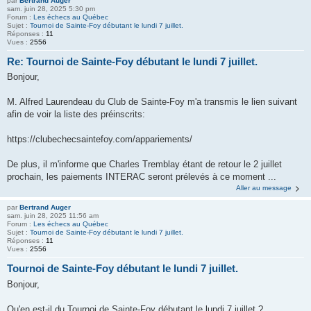
par
Bertrand Auger
sam. juin 28, 2025 5:30 pm
Forum :
Les échecs au Québec
Sujet :
Tournoi de Sainte-Foy débutant le lundi 7 juillet.
Réponses :
11
Vues :
2556
Re: Tournoi de Sainte-Foy débutant le lundi 7 juillet.
Bonjour,
M. Alfred Laurendeau du Club de Sainte-Foy m'a transmis le lien suivant
afin de voir la liste des préinscrits:
https://clubechecsaintefoy.com/appariements/
De plus, il m'informe que Charles Tremblay étant de retour le 2 juillet
prochain, les paiements INTERAC seront prélevés à ce moment ...
Aller au message
par
Bertrand Auger
sam. juin 28, 2025 11:56 am
Forum :
Les échecs au Québec
Sujet :
Tournoi de Sainte-Foy débutant le lundi 7 juillet.
Réponses :
11
Vues :
2556
Tournoi de Sainte-Foy débutant le lundi 7 juillet.
Bonjour,
Qu'en est-il du Tournoi de Sainte-Foy débutant le lundi 7 juillet ?