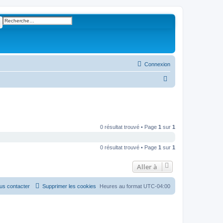
ercher
Recherche avancée
Connexion
R
e
c
h
e
0 résultat trouvé • Page
1
sur
1
r
0 résultat trouvé • Page
1
sur
1
c
h
Aller à
e
r
us contacter
Supprimer les cookies
Heures au format
UTC-04:00