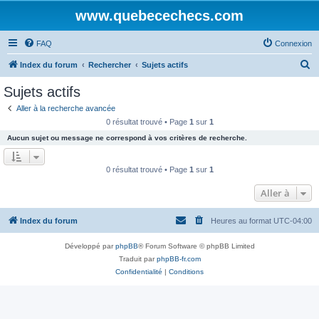
www.quebecechecs.com
FAQ
Connexion
R
Index du forum
Rechercher
Sujets actifs
e
Sujets actifs
c
Aller à la recherche avancée
h
0 résultat trouvé • Page
1
sur
1
e
Aucun sujet ou message ne correspond à vos critères de recherche.
r
c
0 résultat trouvé • Page
1
sur
1
h
Aller à
e
r
Index du forum
Heures au format
UTC-04:00
Développé par
phpBB
® Forum Software © phpBB Limited
Traduit par
phpBB-fr.com
Confidentialité
|
Conditions