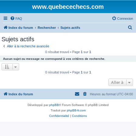
www.quebecechecs.com
FAQ
Connexion
R
Index du forum
Rechercher
Sujets actifs
e
Sujets actifs
c
Aller à la recherche avancée
h
0 résultat trouvé • Page
1
sur
1
e
Aucun sujet ou message ne correspond à vos critères de recherche.
r
c
0 résultat trouvé • Page
1
sur
1
h
Aller à
e
r
Index du forum
Heures au format
UTC-04:00
Développé par
phpBB
® Forum Software © phpBB Limited
Traduit par
phpBB-fr.com
Confidentialité
|
Conditions