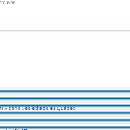
 trouvés
pm
» dans
Les échecs au Québec