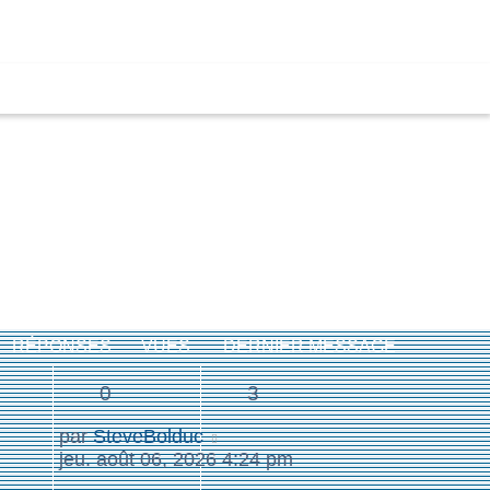
RÉPONSES
VUES
DERNIER MESSAGE
0
3
par
SteveBolduc
jeu. août 06, 2026 4:24 pm