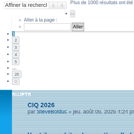
Plus de 1000 résultats ont été
Rechercher
Recherche avancée
Page
1
sur
25
Aller à la page :
1
2
3
4
5
…
25
Suivante
SUJETS
CIQ 2026
par
SteveBolduc
»
jeu. août 06, 2026 4:24 