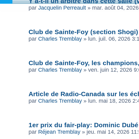
Y a-t-il un arbitre dans cette salle (
par
Jacquelin Perreault
»
mar. août 04, 202
Club de Sainte-Foy (section Shogi)
par
Charles Tremblay
»
lun. juil. 06, 2026 3
Club de Sainte-Foy, les champions
par
Charles Tremblay
»
ven. juin 12, 2026 9
Article de Radio-Canada sur les é
par
Charles Tremblay
»
lun. mai 18, 2026 2
1er prix du fair-play: Dominic Dubé
par
Réjean Tremblay
»
jeu. mai 14, 2026 11