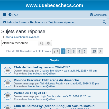
www.quebecechecs.com
FAQ
Connexion
R
Index du forum
Rechercher
Sujets sans réponse
e
Sujets sans réponse
c
Aller à la recherche avancée
h
Rechercher
Recherche avancée
e
Page
1
sur
25
1
2
3
4
5
25
Sui
Plus de 1000 résultats ont été trouvés
r
…
c
Sujets
h
Club de Sainte-Foy, saison 2026-2027
e
Dernier message par
Charles Tremblay
«
sam. août 08, 2026 4:57 pm
Posté dans
Les échecs au Québec
r
Voïvode Draculea: Blitz aréna du dimanche.
Dernier message par
Alain-Nicolas Potvin
«
sam. août 08, 2026 3:33 pm
Posté dans
Les échecs au Québec
Parties du COQ et CO
Dernier message par
Hugh Brodie
«
dim. août 02, 2026 12:28 pm
Posté dans
Les échecs au Québec
Club de Sainte-Foy (section Shogi) au Sakura Matsuri