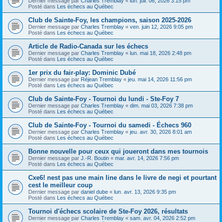
Dernier message par
Charles Tremblay
«
lun. juil. 06, 2026 3:15 pm
Posté dans
Les échecs au Québec
Club de Sainte-Foy, les champions, saison 2025-2026
Dernier message par
Charles Tremblay
«
ven. juin 12, 2026 9:05 pm
Posté dans
Les échecs au Québec
Article de Radio-Canada sur les échecs
Dernier message par
Charles Tremblay
«
lun. mai 18, 2026 2:48 pm
Posté dans
Les échecs au Québec
1er prix du fair-play: Dominic Dubé
Dernier message par
Réjean Tremblay
«
jeu. mai 14, 2026 11:56 pm
Posté dans
Les échecs au Québec
Club de Sainte-Foy - Tournoi du lundi - Ste-Foy 7
Dernier message par
Charles Tremblay
«
dim. mai 03, 2026 7:38 pm
Posté dans
Les échecs au Québec
Club de Sainte-Foy - Tournoi du samedi - Échecs 960
Dernier message par
Charles Tremblay
«
jeu. avr. 30, 2026 8:01 am
Posté dans
Les échecs au Québec
Bonne nouvelle pour ceux qui joueront dans mes tournois
Dernier message par
J.-R. Boutin
«
mar. avr. 14, 2026 7:56 pm
Posté dans
Les échecs au Québec
Cxe6! nest pas une main line dans le livre de negi et pourtant
cest le meilleur coup
Dernier message par
daniel dube
«
lun. avr. 13, 2026 9:35 pm
Posté dans
Les échecs au Québec
Tournoi d'échecs scolaire de Ste-Foy 2026, résultats
Dernier message par
Charles Tremblay
«
sam. avr. 04, 2026 2:52 pm