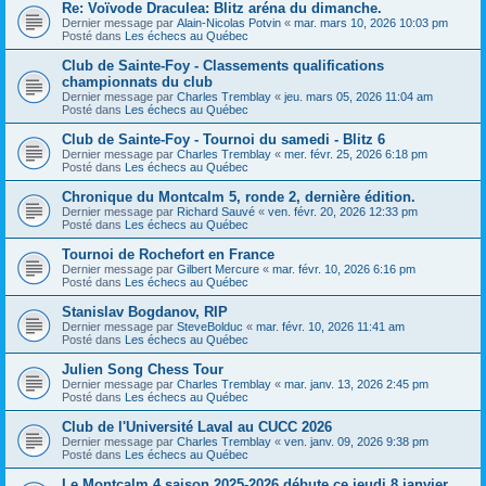
Re: Voïvode Draculea: Blitz aréna du dimanche.
Dernier message par
Alain-Nicolas Potvin
«
mar. mars 10, 2026 10:03 pm
Posté dans
Les échecs au Québec
Club de Sainte-Foy - Classements qualifications
championnats du club
Dernier message par
Charles Tremblay
«
jeu. mars 05, 2026 11:04 am
Posté dans
Les échecs au Québec
Club de Sainte-Foy - Tournoi du samedi - Blitz 6
Dernier message par
Charles Tremblay
«
mer. févr. 25, 2026 6:18 pm
Posté dans
Les échecs au Québec
Chronique du Montcalm 5, ronde 2, dernière édition.
Dernier message par
Richard Sauvé
«
ven. févr. 20, 2026 12:33 pm
Posté dans
Les échecs au Québec
Tournoi de Rochefort en France
Dernier message par
Gilbert Mercure
«
mar. févr. 10, 2026 6:16 pm
Posté dans
Les échecs au Québec
Stanislav Bogdanov, RIP
Dernier message par
SteveBolduc
«
mar. févr. 10, 2026 11:41 am
Posté dans
Les échecs au Québec
Julien Song Chess Tour
Dernier message par
Charles Tremblay
«
mar. janv. 13, 2026 2:45 pm
Posté dans
Les échecs au Québec
Club de l'Université Laval au CUCC 2026
Dernier message par
Charles Tremblay
«
ven. janv. 09, 2026 9:38 pm
Posté dans
Les échecs au Québec
Le Montcalm 4 saison 2025-2026 débute ce jeudi 8 janvier.