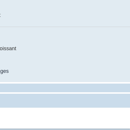
t
oissant
ages