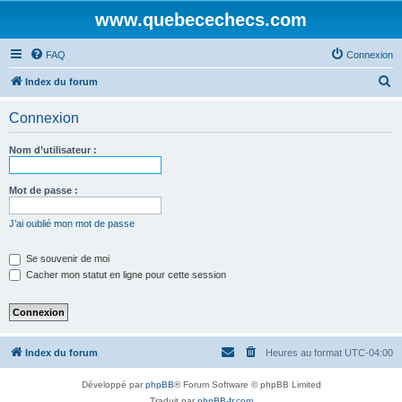
www.quebecechecs.com
FAQ
Connexion
R
Index du forum
e
Connexion
c
h
Nom d’utilisateur :
e
r
Mot de passe :
c
J’ai oublié mon mot de passe
h
e
Se souvenir de moi
Cacher mon statut en ligne pour cette session
r
Index du forum
Heures au format
UTC-04:00
Développé par
phpBB
® Forum Software © phpBB Limited
Traduit par
phpBB-fr.com