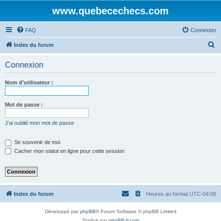
www.quebecechecs.com
FAQ
Connexion
R
Index du forum
e
Connexion
c
h
Nom d’utilisateur :
e
r
Mot de passe :
c
J’ai oublié mon mot de passe
h
e
Se souvenir de moi
Cacher mon statut en ligne pour cette session
r
Index du forum
Heures au format
UTC-04:00
Développé par
phpBB
® Forum Software © phpBB Limited
Traduit par
phpBB-fr.com