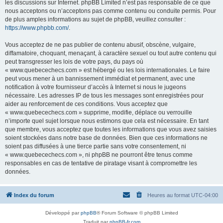
les discussions sur Internet. phpBB Limited n’est pas responsable de ce que
nous acceptons ou n’acceptons pas comme contenu ou conduite permis. Pour
de plus amples informations au sujet de phpBB, veuillez consulter :
https://www.phpbb.com/
.
Vous acceptez de ne pas publier de contenu abusif, obscène, vulgaire,
diffamatoire, choquant, menaçant, à caractère sexuel ou tout autre contenu qui
peut transgresser les lois de votre pays, du pays où
« www.quebecechecs.com » est hébergé ou les lois internationales. Le faire
peut vous mener à un bannissement immédiat et permanent, avec une
notification à votre fournisseur d’accès à Internet si nous le jugeons
nécessaire. Les adresses IP de tous les messages sont enregistrées pour
aider au renforcement de ces conditions. Vous acceptez que
« www.quebecechecs.com » supprime, modifie, déplace ou verrouille
n’importe quel sujet lorsque nous estimons que cela est nécessaire. En tant
que membre, vous acceptez que toutes les informations que vous avez saisies
soient stockées dans notre base de données. Bien que ces informations ne
soient pas diffusées à une tierce partie sans votre consentement, ni
« www.quebecechecs.com », ni phpBB ne pourront être tenus comme
responsables en cas de tentative de piratage visant à compromettre les
données.
Index du forum
Heures au format
UTC-04:00
Développé par
phpBB
® Forum Software © phpBB Limited
Traduit par
phpBB-fr.com