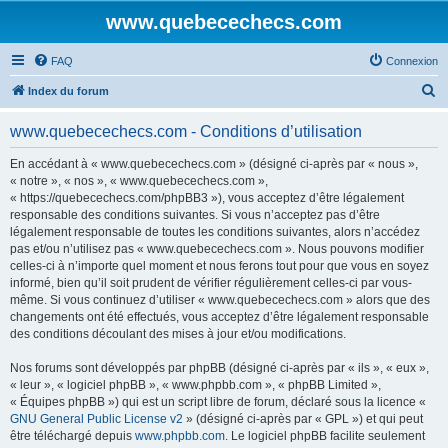
www.quebecechecs.com
FAQ
Connexion
R
Index du forum
e
www.quebecechecs.com - Conditions d’utilisation
c
h
En accédant à « www.quebecechecs.com » (désigné ci-après par « nous »,
« notre », « nos », « www.quebecechecs.com »,
e
« https://quebecechecs.com/phpBB3 »), vous acceptez d’être légalement
r
responsable des conditions suivantes. Si vous n’acceptez pas d’être
légalement responsable de toutes les conditions suivantes, alors n’accédez
c
pas et/ou n’utilisez pas « www.quebecechecs.com ». Nous pouvons modifier
h
celles-ci à n’importe quel moment et nous ferons tout pour que vous en soyez
informé, bien qu’il soit prudent de vérifier régulièrement celles-ci par vous-
e
même. Si vous continuez d’utiliser « www.quebecechecs.com » alors que des
r
changements ont été effectués, vous acceptez d’être légalement responsable
des conditions découlant des mises à jour et/ou modifications.
Nos forums sont développés par phpBB (désigné ci-après par « ils », « eux »,
« leur », « logiciel phpBB », « www.phpbb.com », « phpBB Limited »,
« Équipes phpBB ») qui est un script libre de forum, déclaré sous la licence «
GNU General Public License v2
» (désigné ci-après par « GPL ») et qui peut
être téléchargé depuis
www.phpbb.com
. Le logiciel phpBB facilite seulement