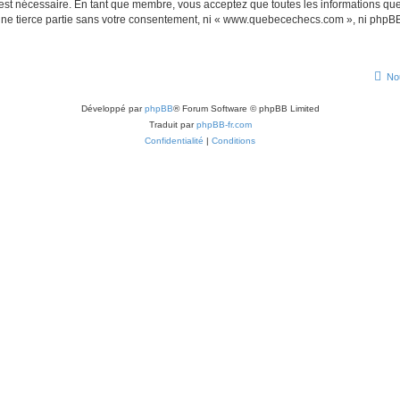
 est nécessaire. En tant que membre, vous acceptez que toutes les informations qu
 une tierce partie sans votre consentement, ni « www.quebecechecs.com », ni php
No
Développé par
phpBB
® Forum Software © phpBB Limited
Traduit par
phpBB-fr.com
Confidentialité
|
Conditions