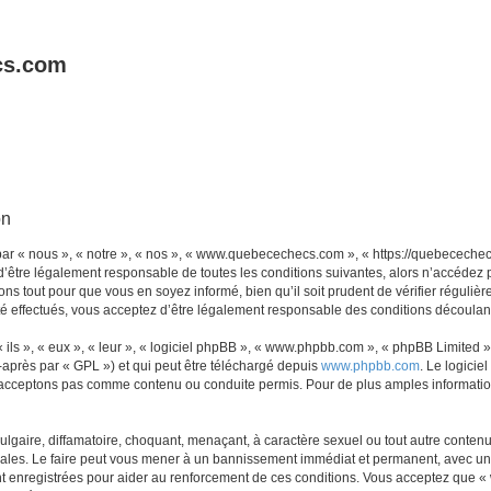
cs.com
on
r « nous », « notre », « nos », « www.quebecechecs.com », « https://quebeceche
d’être légalement responsable de toutes les conditions suivantes, alors n’accéde
ns tout pour que vous en soyez informé, bien qu’il soit prudent de vérifier régulièr
ffectués, vous acceptez d’être légalement responsable des conditions découlant d
ls », « eux », « leur », « logiciel phpBB », « www.phpbb.com », « phpBB Limited »,
-après par « GPL ») et qui peut être téléchargé depuis
www.phpbb.com
. Le logicie
acceptons pas comme contenu ou conduite permis. Pour de plus amples informations
lgaire, diffamatoire, choquant, menaçant, à caractère sexuel ou tout autre contenu 
es. Le faire peut vous mener à un bannissement immédiat et permanent, avec une no
nt enregistrées pour aider au renforcement de ces conditions. Vous acceptez que