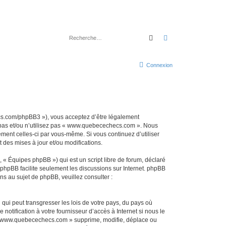
Rechercher
Recherche avancé
Connexion
cs.com/phpBB3 »), vous acceptez d’être légalement
z pas et/ou n’utilisez pas « www.quebecechecs.com ». Nous
ement celles-ci par vous-même. Si vous continuez d’utiliser
es mises à jour et/ou modifications.
 « Équipes phpBB ») qui est un script libre de forum, déclaré
l phpBB facilite seulement les discussions sur Internet. phpBB
 au sujet de phpBB, veuillez consulter :
qui peut transgresser les lois de votre pays, du pays où
tification à votre fournisseur d’accès à Internet si nous le
 « www.quebecechecs.com » supprime, modifie, déplace ou