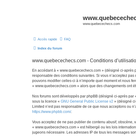
www.quebeceche
www.quebecechecs.com
Accès rapide
FAQ
Index du forum
www.quebecechecs.com - Conditions d’utilisati
En accédant à « www.quebecechecs.com » (désigné ci-après pa
responsable des conditions suivantes. Si vous n’acceptez pas 
pouvons modifier celles-ci à n’importe quel moment et nous fero
« www.quebecechecs.com » alors que des changements ont été e
Nos forums sont développés par phpBB (désigné ci-après par « i
sous la licence «
GNU General Public License v2
» (désigné ci
Limited n’est pas responsable de ce que nous acceptons ou n’
https://www.phpbb.com/
.
Vous acceptez de ne pas publier de contenu abusif, obscène, vu
« www.quebecechecs.com » est hébergé ou les lois international
jugeons nécessaire. Les adresses IP de tous les messages so