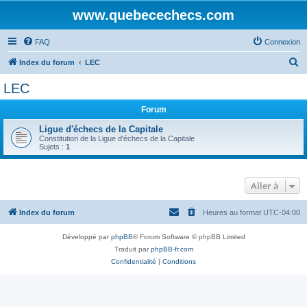
www.quebecechecs.com
FAQ
Connexion
R
Index du forum
LEC
e
LEC
c
Forum
h
e
Ligue d'échecs de la Capitale
Constitution de la Ligue d'échecs de la Capitale
r
Sujets :
1
c
h
Aller à
e
r
Index du forum
Heures au format
UTC-04:00
Développé par
phpBB
® Forum Software © phpBB Limited
Traduit par
phpBB-fr.com
Confidentialité
|
Conditions