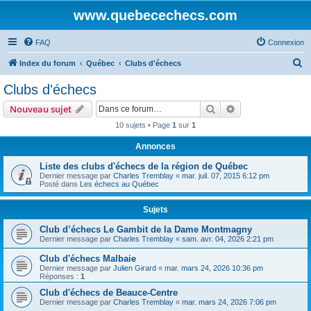
www.quebecechecs.com
FAQ
Connexion
R
Index du forum
Québec
Clubs d'échecs
e
Clubs d'échecs
c
Rechercher
Recherche avanc
Nouveau sujet
h
10 sujets • Page
1
sur
1
e
Annonces
r
c
Liste des clubs d'échecs de la région de Québec
Dernier message par
Charles Tremblay
«
mar. juil. 07, 2015 6:12 pm
h
Posté dans
Les échecs au Québec
e
Sujets
r
Club d’échecs Le Gambit de la Dame Montmagny
Dernier message par
Charles Tremblay
«
sam. avr. 04, 2026 2:21 pm
Club d'échecs Malbaie
Dernier message par
Julien Girard
«
mar. mars 24, 2026 10:36 pm
Réponses :
1
Club d'échecs de Beauce-Centre
Dernier message par
Charles Tremblay
«
mar. mars 24, 2026 7:06 pm