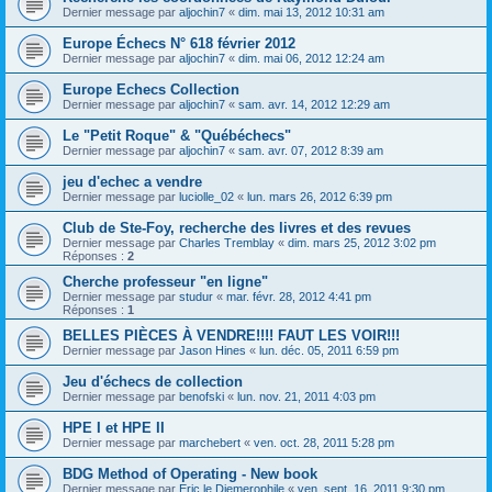
Dernier message par
aljochin7
«
dim. mai 13, 2012 10:31 am
Europe Échecs N° 618 février 2012
Dernier message par
aljochin7
«
dim. mai 06, 2012 12:24 am
Europe Echecs Collection
Dernier message par
aljochin7
«
sam. avr. 14, 2012 12:29 am
Le "Petit Roque" & "Québéchecs"
Dernier message par
aljochin7
«
sam. avr. 07, 2012 8:39 am
jeu d'echec a vendre
Dernier message par
luciolle_02
«
lun. mars 26, 2012 6:39 pm
Club de Ste-Foy, recherche des livres et des revues
Dernier message par
Charles Tremblay
«
dim. mars 25, 2012 3:02 pm
Réponses :
2
Cherche professeur "en ligne"
Dernier message par
studur
«
mar. févr. 28, 2012 4:41 pm
Réponses :
1
BELLES PIÈCES À VENDRE!!!! FAUT LES VOIR!!!
Dernier message par
Jason Hines
«
lun. déc. 05, 2011 6:59 pm
Jeu d'échecs de collection
Dernier message par
benofski
«
lun. nov. 21, 2011 4:03 pm
HPE I et HPE II
Dernier message par
marchebert
«
ven. oct. 28, 2011 5:28 pm
BDG Method of Operating - New book
Dernier message par
Eric le Diemerophile
«
ven. sept. 16, 2011 9:30 pm