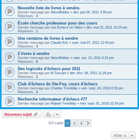
Nouvelle liste de livres à vendre.
Dernier message par
SteveBolduc
«
dim. juin 05, 2011 3:58 pm
Réponses :
3
École cherche professeur pour des cours
Dernier message par
Les Echecs en Video
«
dim. mai 22, 2011 10:24 am
Réponses :
1
Une centaine de livres à vendre
Dernier message par
Claude-Eric
«
sam. mai 07, 2011 12:44 pm
Réponses :
3
2 livres à vendre
Dernier message par
SteveBolduc
«
sam. avr. 16, 2011 4:15 pm
Réponses :
6
Des logiciels d'échecs pour 2011
Dernier message par
M.Toscani
«
dim. févr. 06, 2011 11:28 pm
Réponses :
2
Club d'échecs de Ste-Foy, cours d'échecs
Dernier message par
Charles Tremblay
«
ven. sept. 24, 2010 8:33 pm
Réponses :
2
Recherche informateur d'échecs #77
Dernier message par
Réjean Tremblay
«
mer. sept. 01, 2010 10:34 pm
Nouveau sujet
1
2
3
Suivante
103 sujets
Aller à