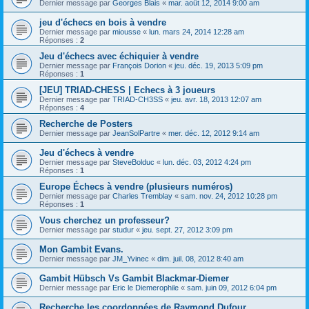
Dernier message par
Georges Blais
«
mar. août 12, 2014 9:00 am
jeu d'échecs en bois à vendre
Dernier message par
miousse
«
lun. mars 24, 2014 12:28 am
Réponses :
2
Jeu d'échecs avec échiquier à vendre
Dernier message par
François Dorion
«
jeu. déc. 19, 2013 5:09 pm
Réponses :
1
[JEU] TRIAD-CHESS | Echecs à 3 joueurs
Dernier message par
TRIAD-CH3SS
«
jeu. avr. 18, 2013 12:07 am
Réponses :
4
Recherche de Posters
Dernier message par
JeanSolPartre
«
mer. déc. 12, 2012 9:14 am
Jeu d'échecs à vendre
Dernier message par
SteveBolduc
«
lun. déc. 03, 2012 4:24 pm
Réponses :
1
Europe Échecs à vendre (plusieurs numéros)
Dernier message par
Charles Tremblay
«
sam. nov. 24, 2012 10:28 pm
Réponses :
1
Vous cherchez un professeur?
Dernier message par
studur
«
jeu. sept. 27, 2012 3:09 pm
Mon Gambit Evans.
Dernier message par
JM_Yvinec
«
dim. juil. 08, 2012 8:40 am
Gambit Hübsch Vs Gambit Blackmar-Diemer
Dernier message par
Eric le Diemerophile
«
sam. juin 09, 2012 6:04 pm
Recherche les coordonnées de Raymond Dufour