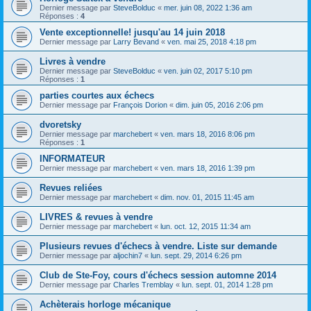
Dernier message par
SteveBolduc
«
mer. juin 08, 2022 1:36 am
Réponses :
4
Vente exceptionnelle! jusqu'au 14 juin 2018
Dernier message par
Larry Bevand
«
ven. mai 25, 2018 4:18 pm
Livres à vendre
Dernier message par
SteveBolduc
«
ven. juin 02, 2017 5:10 pm
Réponses :
1
parties courtes aux échecs
Dernier message par
François Dorion
«
dim. juin 05, 2016 2:06 pm
dvoretsky
Dernier message par
marchebert
«
ven. mars 18, 2016 8:06 pm
Réponses :
1
INFORMATEUR
Dernier message par
marchebert
«
ven. mars 18, 2016 1:39 pm
Revues reliées
Dernier message par
marchebert
«
dim. nov. 01, 2015 11:45 am
LIVRES & revues à vendre
Dernier message par
marchebert
«
lun. oct. 12, 2015 11:34 am
Plusieurs revues d'échecs à vendre. Liste sur demande
Dernier message par
aljochin7
«
lun. sept. 29, 2014 6:26 pm
Club de Ste-Foy, cours d'échecs session automne 2014
Dernier message par
Charles Tremblay
«
lun. sept. 01, 2014 1:28 pm
Achèterais horloge mécanique