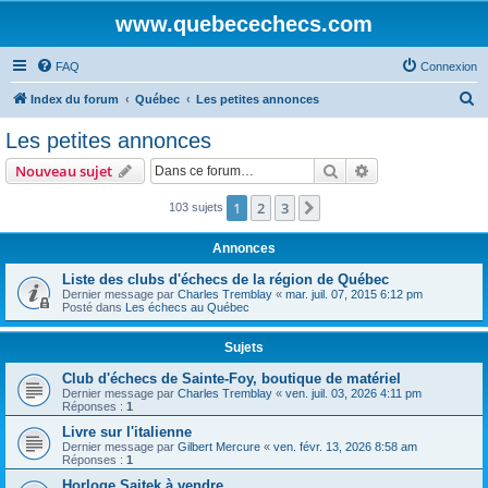
www.quebecechecs.com
FAQ
Connexion
R
Index du forum
Québec
Les petites annonces
e
Les petites annonces
c
Rechercher
Recherche avanc
Nouveau sujet
h
e
1
2
3
Suivante
103 sujets
r
Annonces
c
Liste des clubs d'échecs de la région de Québec
h
Dernier message par
Charles Tremblay
«
mar. juil. 07, 2015 6:12 pm
Posté dans
Les échecs au Québec
e
r
Sujets
Club d'échecs de Sainte-Foy, boutique de matériel
Dernier message par
Charles Tremblay
«
ven. juil. 03, 2026 4:11 pm
Réponses :
1
Livre sur l'italienne
Dernier message par
Gilbert Mercure
«
ven. févr. 13, 2026 8:58 am
Réponses :
1
Horloge Saitek à vendre