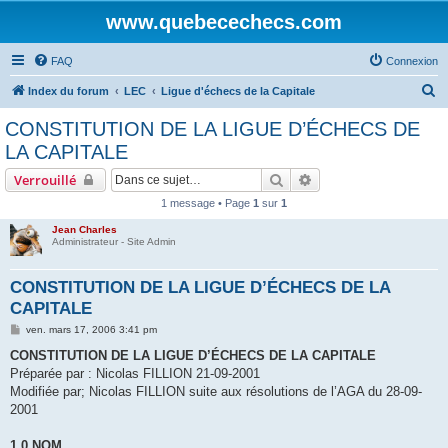
www.quebecechecs.com
FAQ
Connexion
R
Index du forum
LEC
Ligue d'échecs de la Capitale
e
CONSTITUTION DE LA LIGUE D’ÉCHECS DE
c
LA CAPITALE
h
Rechercher
Recherche avancée
Verrouillé
e
1 message • Page
1
sur
1
r
Jean Charles
c
Administrateur - Site Admin
h
e
CONSTITUTION DE LA LIGUE D’ÉCHECS DE LA
CAPITALE
r
M
ven. mars 17, 2006 3:41 pm
e
s
CONSTITUTION DE LA LIGUE D’ÉCHECS DE LA CAPITALE
s
Préparée par : Nicolas FILLION 21-09-2001
a
g
Modifiée par; Nicolas FILLION suite aux résolutions de l’AGA du 28-09-
e
2001
1.0 NOM.