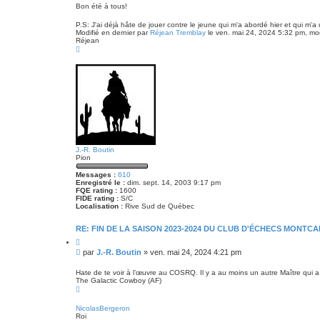
Bon été à tous!
P.S: J'ai déjà hâte de jouer contre le jeune qui m'a abordé hier et qui m'a d
Modifié en dernier par
Réjean Tremblay
le ven. mai 24, 2024 5:32 pm, modi
Réjean
H
a
u
t
J.-R. Boutin
Pion
Messages :
610
Enregistré le :
dim. sept. 14, 2003 9:17 pm
FQE rating :
1600
FIDE rating :
S/C
Localisation :
Rive Sud de Québec
RE: FIN DE LA SAISON 2023-2024 DU CLUB D'ÉCHECS MONTCA
C
i
M
par
J.-R. Boutin
»
ven. mai 24, 2024 4:21 pm
t
e
e
s
r
Hate de te voir à l’œuvre au COSRQ. Il y a au moins un autre Maître qui 
The Galactic Cowboy (AF)
s
H
a
a
g
u
NicolasBergeron
e
t
Roi