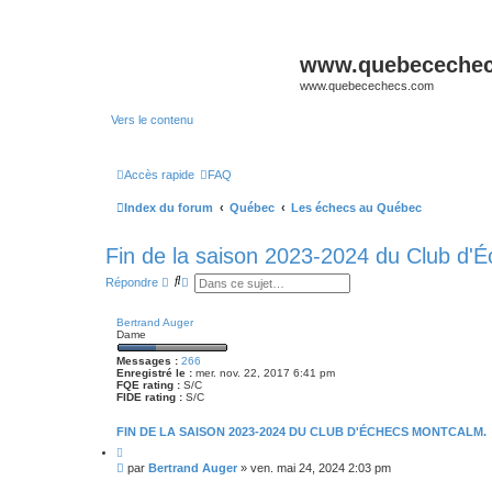
www.quebeceche
www.quebecechecs.com
Vers le contenu
Accès rapide
FAQ
Index du forum
Québec
Les échecs au Québec
Fin de la saison 2023-2024 du Club d'
R
R
Répondre
e
e
c
c
h
h
Bertrand Auger
e
e
Dame
r
r
c
c
Messages :
266
h
h
Enregistré le :
mer. nov. 22, 2017 6:41 pm
e
e
FQE rating :
S/C
FIDE rating :
r
S/C
a
v
a
FIN DE LA SAISON 2023-2024 DU CLUB D'ÉCHECS MONTCALM.
n
C
c
i
é
M
par
Bertrand Auger
»
ven. mai 24, 2024 2:03 pm
t
e
e
e