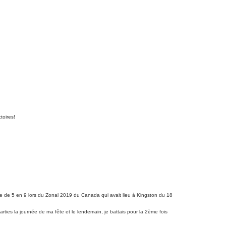
toires!
e de 5 en 9 lors du Zonal 2019 du Canada qui avait lieu à Kingston du 18
arties la journée de ma fête et le lendemain, je battais pour la 2ème fois