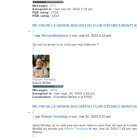
Messages :
571
Enregistré le :
mer. mai 10, 2023 2:10 pm
FQE rating :
1729
FIDE rating :
1814
RE: FIN DE LA SAISON 2023-2024 DU CLUB D'ÉCHECS MONTCA
C
i
M
par
NicolasBergeron
»
ven. mai 24, 2024 5:15 pm
t
e
e
s
r
Qui est ce jeune si ce n'est pas trop indiscret ?
H
s
a
a
u
g
t
e
Réjean Tremblay
Grand Maître
Messages :
8089
Enregistré le :
mar. sept. 02, 2003 3:08 pm
Localisation :
(Candidat Maître à la FIDE)
RE: FIN DE LA SAISON 2023-2024 DU CLUB D'ÉCHECS MONTCA
C
i
M
par
Réjean Tremblay
»
ven. mai 24, 2024 5:31 pm
t
e
e
s
r
Salut Nicolas, je ne sais pas son nom, mais tu peut être sûr que je n'oubli
Modifié en dernier par
Réjean Tremblay
le ven. mai 24, 2024 7:46 pm, modi
s
Réjean
a
H