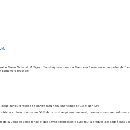
LM.
t le Maitre National, M.Réjean Tremblay vainqueur du Montcalm 7 avec un score parfait de 5 vic
en septembre prochain.
e signe sur leurs feuilles de parties mon nom, une virgule et CM et non MN.
 est obtenu en faisant au moins 50% dans un championnat national, dans mon cas une performanc
rs de la 2ème et 3ème ronde et que j'avais l'impression d'avoir tout à prouver. J'ai gagné mes 2 p