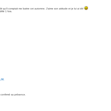
it qu'il comptait me battre cet automne. J'aime son attitude et je lui ai dit!
fié 1 fois.
LM.
a confirmé sa présence.