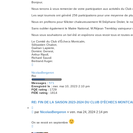
s
r
Bonjour,
s
Nous tenons à vous remercier de votre participation aux activités du Club
a
g
Les sept tournois ont généré 256 participations pour une moyenne de plus
e
Nous en profitons pour féliciter chaleureusement M.Stéphane Drolet, l
Sans oublier également le Maitre National, M.Réjean Tremblay vainqueur d
Nous vous souhaitons un bel été et espérons vous revoir tous et toutes 
Le Comité du Club d’Échecs Montcalm,
Sébastien Chabot,
Gaétan Lapierre,
Dominic Genest,
Arthur Ripoll,
Richard Sauvé
Bertrand Auger.
H
a
u
NicolasBergeron
t
Roi
Messages :
571
Enregistré le :
mer. mai 10, 2023 2:10 pm
FQE rating :
1729
FIDE rating :
1814
RE: FIN DE LA SAISON 2023-2024 DU CLUB D'ÉCHECS MONTCA
C
i
M
par
NicolasBergeron
»
ven. mai 24, 2024 2:14 pm
t
e
e
s
r
On se revoit en septembre
s
H
a
a
u
g