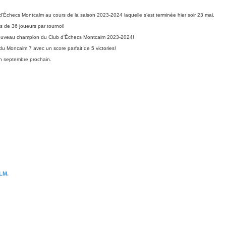
 d’Échecs Montcalm au cours de la saison 2023-2024 laquelle s’est terminée hier soir 23 mai.
 de 36 joueurs par tournoi!
e nouveau champion du Club d’Échecs Montcalm 2023-2024!
u Moncalm 7 avec un score parfait de 5 victories!
en septembre prochain.
LM.