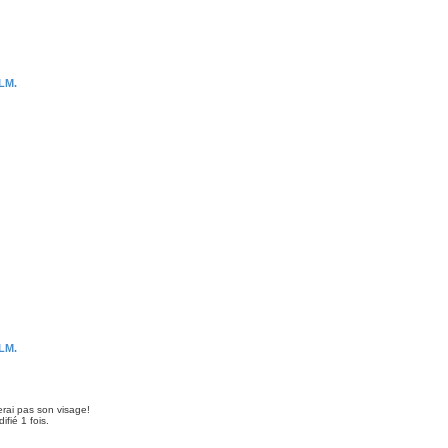
LM.
LM.
erai pas son visage!
fié 1 fois.