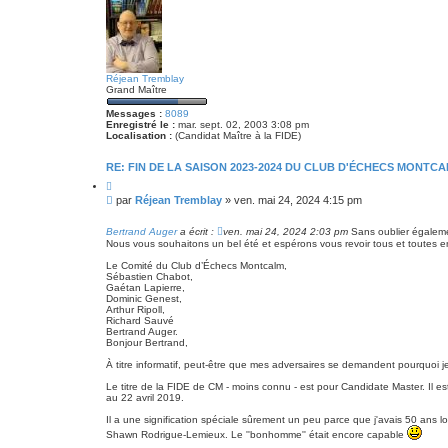
t
e
Réjean Tremblay
Grand Maître
Messages :
8089
Enregistré le :
mar. sept. 02, 2003 3:08 pm
Localisation :
(Candidat Maître à la FIDE)
RE: FIN DE LA SAISON 2023-2024 DU CLUB D'ÉCHECS MONTCA
C
i
M
par
Réjean Tremblay
»
ven. mai 24, 2024 4:15 pm
t
e
e
s
r
Bertrand Auger
a écrit :
ven. mai 24, 2024 2:03 pm
Sans oublier égalemen
s
Nous vous souhaitons un bel été et espérons vous revoir tous et toutes 
a
Le Comité du Club d’Échecs Montcalm,
g
Sébastien Chabot,
e
Gaétan Lapierre,
Dominic Genest,
Arthur Ripoll,
Richard Sauvé
Bertrand Auger.
Bonjour Bertrand,
À titre informatif, peut-être que mes adversaires se demandent pourquoi j
Le titre de la FIDE de CM - moins connu - est pour Candidate Master. Il
au 22 avril 2019.
Il a une signification spéciale sûrement un peu parce que j'avais 50 ans lo
Shawn Rodrigue-Lemieux. Le ''bonhomme'' était encore capable