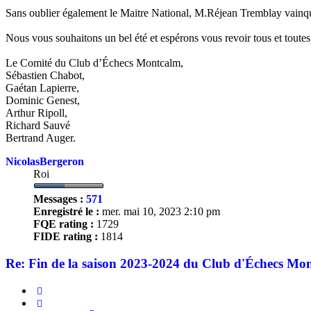
Sans oublier également le Maitre National, M.Réjean Tremblay vainqu
Nous vous souhaitons un bel été et espérons vous revoir tous et toute
Le Comité du Club d’Échecs Montcalm,
Sébastien Chabot,
Gaétan Lapierre,
Dominic Genest,
Arthur Ripoll,
Richard Sauvé
Bertrand Auger.
NicolasBergeron
Roi
Messages :
571
Enregistré le :
mer. mai 10, 2023 2:10 pm
FQE rating :
1729
FIDE rating :
1814
Re: Fin de la saison 2023-2024 du Club d'Échecs Mo
Citer