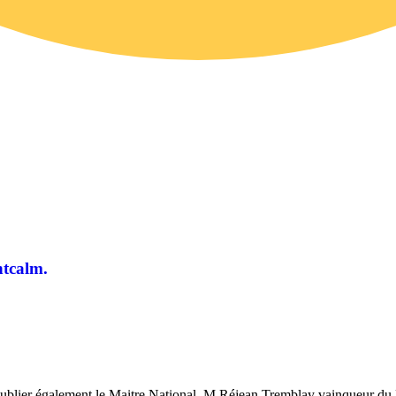
ntcalm.
blier également le Maitre National, M.Réjean Tremblay vainqueur du M