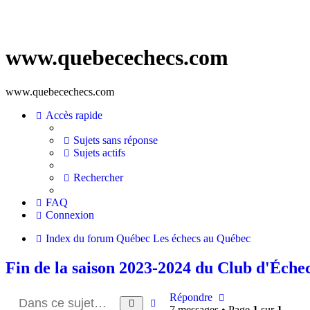
www.quebecechecs.com
www.quebecechecs.com
Accès rapide
Sujets sans réponse
Sujets actifs
Rechercher
FAQ
Connexion
Index du forum
Québec
Les échecs au Québec
Fin de la saison 2023-2024 du Club d'Éch
Répondre
Recherche
Rechercher
7 messages • Page
1
sur
1