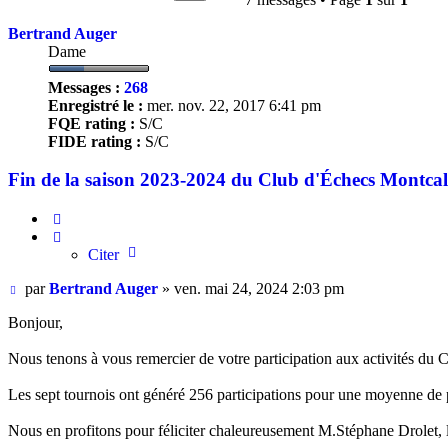
avancée
Bertrand Auger
Dame
Messages :
268
Enregistré le :
mer. nov. 22, 2017 6:41 pm
FQE rating :
S/C
FIDE rating :
S/C
Fin de la saison 2023-2024 du Club d'Échecs Montca
Citer
Citer
Message
par
Bertrand Auger
»
ven. mai 24, 2024 2:03 pm
Bonjour,
Nous tenons à vous remercier de votre participation aux activités du 
Les sept tournois ont généré 256 participations pour une moyenne de p
Nous en profitons pour féliciter chaleureusement M.Stéphane Drole