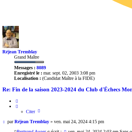
Réjean Tremblay
Grand Maître
Messages :
8089
Enregistré le :
mar. sept. 02, 2003 3:08 pm
Localisation :
(Candidat Maître à la FIDE)
Re: Fin de la saison 2023-2024 du Club d'Échecs Mo
Citer
Citer
Message
par
Réjean Tremblay
»
ven. mai 24, 2024 4:15 pm
Bertrand Auger
a écrit :
ven. mai 24, 2024 2:03 pm
Sans ou