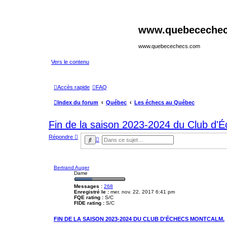
www.quebeceche
www.quebecechecs.com
Vers le contenu
Accès rapide
FAQ
Index du forum
Québec
Les échecs au Québec
Fin de la saison 2023-2024 du Club d'
Répondre
R
R
e
e
c
c
h
h
e
e
Bertrand Auger
r
r
Dame
c
c
h
h
e
Messages :
268
e
Enregistré le :
mer. nov. 22, 2017 6:41 pm
a
r
FQE rating :
S/C
v
FIDE rating :
S/C
a
n
c
FIN DE LA SAISON 2023-2024 DU CLUB D'ÉCHECS MONTCALM.
é