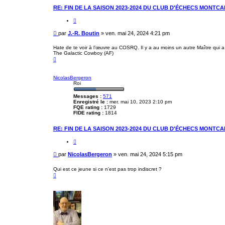
RE: FIN DE LA SAISON 2023-2024 DU CLUB D'ÉCHECS MONTCA
C
i
t
M
par
J.-R. Boutin
»
ven. mai 24, 2024 4:21 pm
e
e
r
s
Hate de te voir à l’œuvre au COSRQ. Il y a au moins un autre Maître qui 
The Galactic Cowboy (AF)
s
H
a
a
g
u
e
t
NicolasBergeron
Roi
Messages :
571
Enregistré le :
mer. mai 10, 2023 2:10 pm
FQE rating :
1729
FIDE rating :
1814
RE: FIN DE LA SAISON 2023-2024 DU CLUB D'ÉCHECS MONTCA
C
i
t
M
par
NicolasBergeron
»
ven. mai 24, 2024 5:15 pm
e
e
r
s
Qui est ce jeune si ce n'est pas trop indiscret ?
H
s
a
a
u
g
t
e