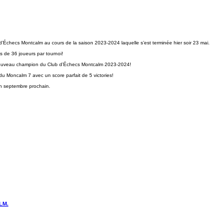
 d’Échecs Montcalm au cours de la saison 2023-2024 laquelle s’est terminée hier soir 23 mai.
 de 36 joueurs par tournoi!
e nouveau champion du Club d’Échecs Montcalm 2023-2024!
u Moncalm 7 avec un score parfait de 5 victories!
en septembre prochain.
LM.