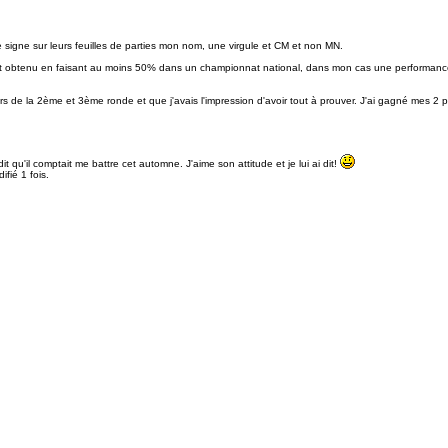
e signe sur leurs feuilles de parties mon nom, une virgule et CM et non MN.
 est obtenu en faisant au moins 50% dans un championnat national, dans mon cas une performanc
rs de la 2ème et 3ème ronde et que j'avais l'impression d'avoir tout à prouver. J'ai gagné mes 2 p
it qu'il comptait me battre cet automne. J'aime son attitude et je lui ai dit!
fié 1 fois.