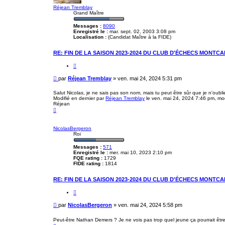
Réjean Tremblay
Grand Maître
Messages :
8090
Enregistré le :
mar. sept. 02, 2003 3:08 pm
Localisation :
(Candidat Maître à la FIDE)
RE: FIN DE LA SAISON 2023-2024 DU CLUB D'ÉCHECS MONTCA
C
i
t
M
par
Réjean Tremblay
»
ven. mai 24, 2024 5:31 pm
e
e
r
s
Salut Nicolas, je ne sais pas son nom, mais tu peut être sûr que je n'oubli
Modifié en dernier par
Réjean Tremblay
le ven. mai 24, 2024 7:46 pm, modi
s
Réjean
a
H
g
a
e
u
t
NicolasBergeron
Roi
Messages :
571
Enregistré le :
mer. mai 10, 2023 2:10 pm
FQE rating :
1729
FIDE rating :
1814
RE: FIN DE LA SAISON 2023-2024 DU CLUB D'ÉCHECS MONTCA
C
i
t
M
par
NicolasBergeron
»
ven. mai 24, 2024 5:58 pm
e
e
r
s
Peut-être Nathan Demers ? Je ne vois pas trop quel jeune ça pourrait être
H