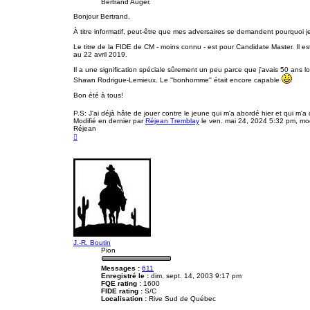
Bertrand Auger.
Bonjour Bertrand,
À titre informatif, peut-être que mes adversaires se demandent pourquoi j
Le titre de la FIDE de CM - moins connu - est pour Candidate Master. Il
au 22 avril 2019.
Il a une signification spéciale sûrement un peu parce que j'avais 50 ans lo
Shawn Rodrigue-Lemieux. Le ''bonhomme'' était encore capable
Bon été à tous!
P.S: J'ai déjà hâte de jouer contre le jeune qui m'a abordé hier et qui m'a d
Modifié en dernier par
Réjean Tremblay
le ven. mai 24, 2024 5:32 pm, modi
Réjean
H
a
u
t
J.-R. Boutin
Pion
Messages :
611
Enregistré le :
dim. sept. 14, 2003 9:17 pm
FQE rating :
1600
FIDE rating :
S/C
Localisation :
Rive Sud de Québec