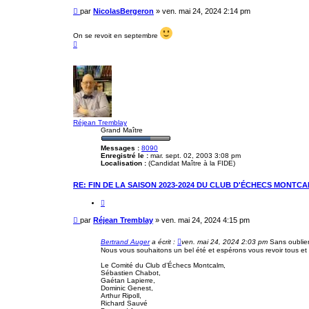
t
M
par
NicolasBergeron
»
ven. mai 24, 2024 2:14 pm
e
e
r
s
On se revoit en septembre
s
H
a
a
u
g
t
e
Réjean Tremblay
Grand Maître
Messages :
8090
Enregistré le :
mar. sept. 02, 2003 3:08 pm
Localisation :
(Candidat Maître à la FIDE)
RE: FIN DE LA SAISON 2023-2024 DU CLUB D'ÉCHECS MONTCA
C
i
t
M
par
Réjean Tremblay
»
ven. mai 24, 2024 4:15 pm
e
e
r
s
Bertrand Auger
a écrit :
ven. mai 24, 2024 2:03 pm
Sans oublier
s
Nous vous souhaitons un bel été et espérons vous revoir tous et
a
Le Comité du Club d’Échecs Montcalm,
g
Sébastien Chabot,
e
Gaétan Lapierre,
Dominic Genest,
Arthur Ripoll,
Richard Sauvé