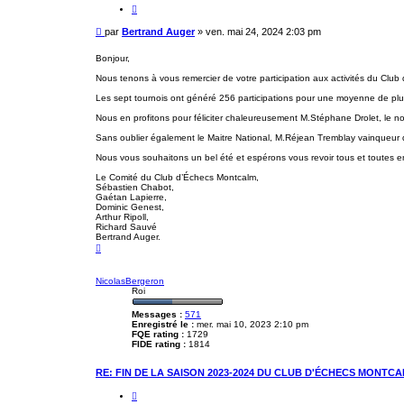
e
C
i
t
M
par
Bertrand Auger
»
ven. mai 24, 2024 2:03 pm
e
e
r
s
Bonjour,
s
Nous tenons à vous remercier de votre participation aux activités du Club
a
g
Les sept tournois ont généré 256 participations pour une moyenne de plus
e
Nous en profitons pour féliciter chaleureusement M.Stéphane Drolet, l
Sans oublier également le Maitre National, M.Réjean Tremblay vainqueur d
Nous vous souhaitons un bel été et espérons vous revoir tous et toutes 
Le Comité du Club d’Échecs Montcalm,
Sébastien Chabot,
Gaétan Lapierre,
Dominic Genest,
Arthur Ripoll,
Richard Sauvé
Bertrand Auger.
H
a
u
t
NicolasBergeron
Roi
Messages :
571
Enregistré le :
mer. mai 10, 2023 2:10 pm
FQE rating :
1729
FIDE rating :
1814
RE: FIN DE LA SAISON 2023-2024 DU CLUB D'ÉCHECS MONTCA
C
i