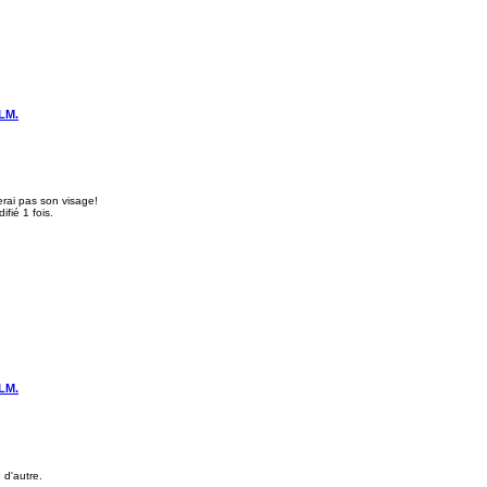
LM.
erai pas son visage!
fié 1 fois.
LM.
 d'autre.