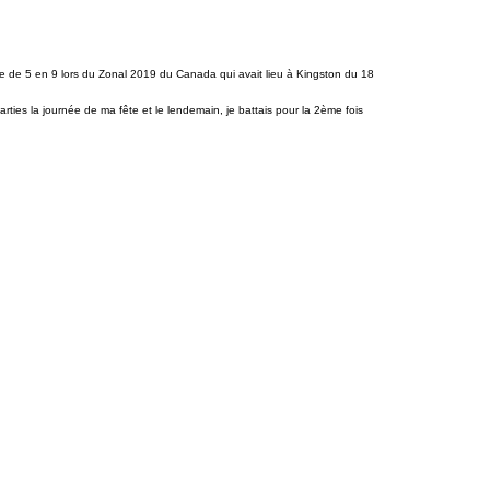
e de 5 en 9 lors du Zonal 2019 du Canada qui avait lieu à Kingston du 18
arties la journée de ma fête et le lendemain, je battais pour la 2ème fois