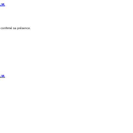
LM.
a confirmé sa présence.
LM.