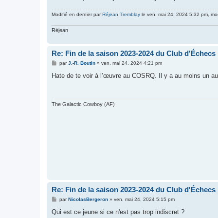
Modifié en dernier par
Réjean Tremblay
le ven. mai 24, 2024 5:32 pm, modi
Réjean
Re: Fin de la saison 2023-2024 du Club d'Échecs
M
par
J.-R. Boutin
»
ven. mai 24, 2024 4:21 pm
e
s
Hate de te voir à l’œuvre au COSRQ. Il y a au moins un au
s
a
g
e
The Galactic Cowboy (AF)
Re: Fin de la saison 2023-2024 du Club d'Échecs
M
par
NicolasBergeron
»
ven. mai 24, 2024 5:15 pm
e
s
Qui est ce jeune si ce n'est pas trop indiscret ?
s