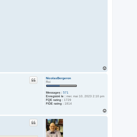
H
a
u
NicolasBergeron
t
Roi
Messages :
571
Enregistré le :
mer. mai 10, 2023 2:10 pm
FQE rating :
1729
FIDE rating :
1814
H
a
u
t