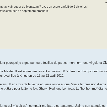
v
blay vainqueur du Montcalm 7 avec un score parfait de 5 victoires!
tous et toutes en septembre prochain.
dent pourquoi je signe sur leurs feuilles de parties mon nom, une virgule et 
ate Master. Il est obtenu en faisant au moins 50% dans un championnat nati
 avait lieu à Kingston du 18 au 22 avril 2019.
avais 50 ans lors de la 2ème et 3ème ronde et que j'avais l'impression d'avoir t
, je battais pour la 2ème fois Shawn Rodrigue-Lemieux. Le ''bonhomme'' était
er et qui m'a dit qu'il comptait me battre cet automne. J'aime son attitude et je