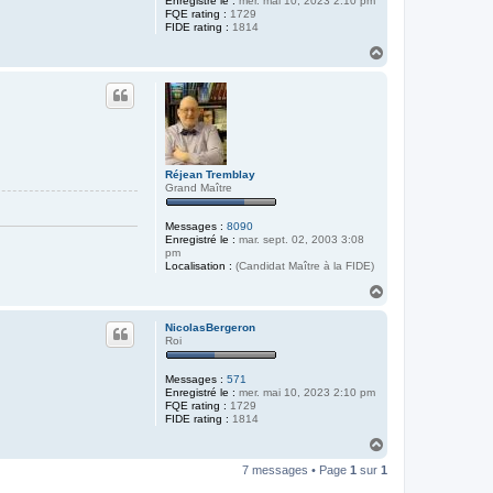
Enregistré le :
mer. mai 10, 2023 2:10 pm
FQE rating :
1729
FIDE rating :
1814
H
a
u
t
Réjean Tremblay
Grand Maître
Messages :
8090
Enregistré le :
mar. sept. 02, 2003 3:08
pm
Localisation :
(Candidat Maître à la FIDE)
H
a
u
NicolasBergeron
t
Roi
Messages :
571
Enregistré le :
mer. mai 10, 2023 2:10 pm
FQE rating :
1729
FIDE rating :
1814
H
a
7 messages • Page
1
sur
1
u
t