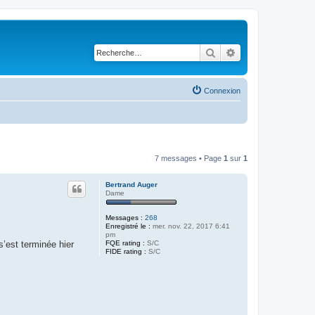
Rechercher
Recherche avancé
Connexion
7 messages • Page
1
sur
1
Bertrand Auger
Dame
Messages :
268
Enregistré le :
mer. nov. 22, 2017 6:41
pm
FQE rating :
S/C
’est terminée hier
FIDE rating :
S/C