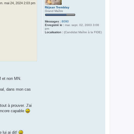
en. mai 24, 2024 2:03 pm
Réjean Tremblay
Grand Maître
Messages :
8090
Enregistré le :
mar. sept. 02, 2003 3:08
pm
Localisation :
(Candidat Maître à la FIDE)
CM et non MN.
onal, dans mon cas
out à prouver. J'ai
 encore capable
 lui ai dit!