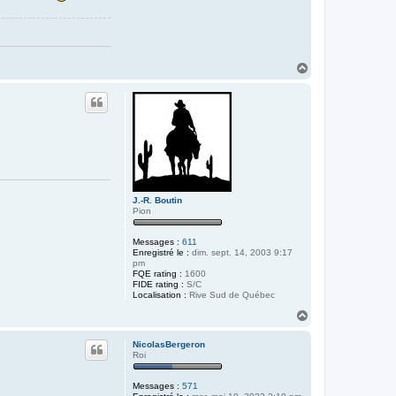
H
a
u
t
J.-R. Boutin
Pion
Messages :
611
Enregistré le :
dim. sept. 14, 2003 9:17
pm
FQE rating :
1600
FIDE rating :
S/C
Localisation :
Rive Sud de Québec
H
a
u
NicolasBergeron
t
Roi
Messages :
571