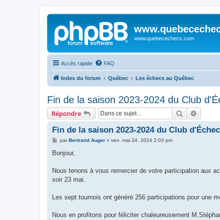
www.quebeceche
www.quebecechecs.com
Accès rapide
FAQ
Index du forum
Québec
Les échecs au Québec
Fin de la saison 2023-2024 du Club d'
Rechercher
Recher
Répondre
Fin de la saison 2023-2024 du Club d'Éche
M
par
Bertrand Auger
»
ven. mai 24, 2024 2:03 pm
e
s
Bonjour,
s
a
g
Nous tenons à vous remercier de votre participation aux ac
e
soir 23 mai.
Les sept tournois ont généré 256 participations pour une m
Nous en profitons pour féliciter chaleureusement M.Stép