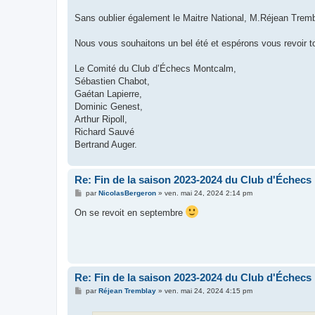
Sans oublier également le Maitre National, M.Réjean Tremb
Nous vous souhaitons un bel été et espérons vous revoir t
Le Comité du Club d’Échecs Montcalm,
Sébastien Chabot,
Gaétan Lapierre,
Dominic Genest,
Arthur Ripoll,
Richard Sauvé
Bertrand Auger.
Re: Fin de la saison 2023-2024 du Club d'Échecs
M
par
NicolasBergeron
»
ven. mai 24, 2024 2:14 pm
e
s
On se revoit en septembre
s
a
g
e
Re: Fin de la saison 2023-2024 du Club d'Échecs
M
par
Réjean Tremblay
»
ven. mai 24, 2024 4:15 pm
e
s