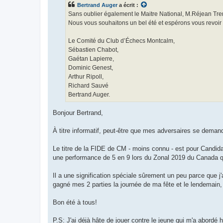
s
Bertrand Auger
a écrit :
a
g
Sans oublier également le Maitre National, M.Réjean Trem
e
Nous vous souhaitons un bel été et espérons vous revoir 
Le Comité du Club d’Échecs Montcalm,
Sébastien Chabot,
Gaétan Lapierre,
Dominic Genest,
Arthur Ripoll,
Richard Sauvé
Bertrand Auger.
Bonjour Bertrand,
À titre informatif, peut-être que mes adversaires se deman
Le titre de la FIDE de CM - moins connu - est pour Candid
une performance de 5 en 9 lors du Zonal 2019 du Canada qui
Il a une signification spéciale sûrement un peu parce que j'
gagné mes 2 parties la journée de ma fête et le lendemain
Bon été à tous!
P.S: J'ai déjà hâte de jouer contre le jeune qui m'a abordé hi