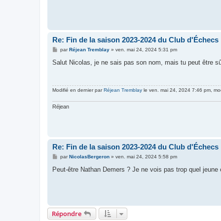
a
g
e
Re: Fin de la saison 2023-2024 du Club d'Échecs
M
par
Réjean Tremblay
»
ven. mai 24, 2024 5:31 pm
e
s
Salut Nicolas, je ne sais pas son nom, mais tu peut être sû
s
a
g
e
Modifié en dernier par
Réjean Tremblay
le ven. mai 24, 2024 7:46 pm, modi
Réjean
Re: Fin de la saison 2023-2024 du Club d'Échecs
M
par
NicolasBergeron
»
ven. mai 24, 2024 5:58 pm
e
s
Peut-être Nathan Demers ? Je ne vois pas trop quel jeune ça
s
a
g
e
Répondre