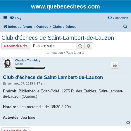
www.quebecechecs.com
FAQ
Connexion
R
Index du forum
Québec
Clubs d'échecs
e
Club d'échecs de Saint-Lambert-de-Lauzon
c
Rechercher
Recherche avancée
Répondre
h
1 message • Page
1
sur
1
e
Charles Tremblay
r
Maître
c
h
Club d'échecs de Saint-Lambert-de-Lauzon
e
M
ven. nov. 07, 2025 6:27 pm
e
r
s
Endroit:
Bibliothèque Édith-Poiré, 1275 R. des Érables, Saint-Lambert-
s
de-Lauzon (Québec)
a
g
e
Horaire :
Les mercredis de 18h30 à 20h.
Activités:
Jeu libre