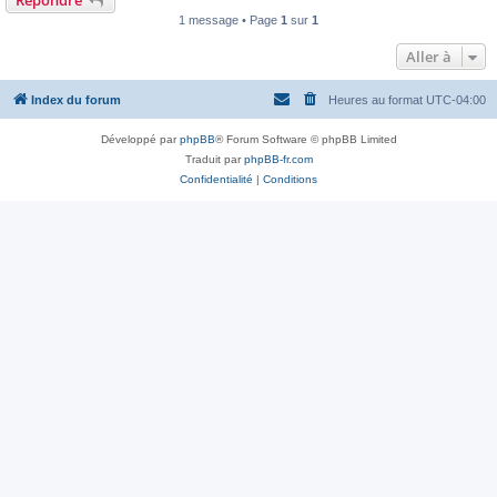
Répondre
1 message • Page
1
sur
1
Aller à
Index du forum
Heures au format
UTC-04:00
Développé par
phpBB
® Forum Software © phpBB Limited
Traduit par
phpBB-fr.com
Confidentialité
|
Conditions