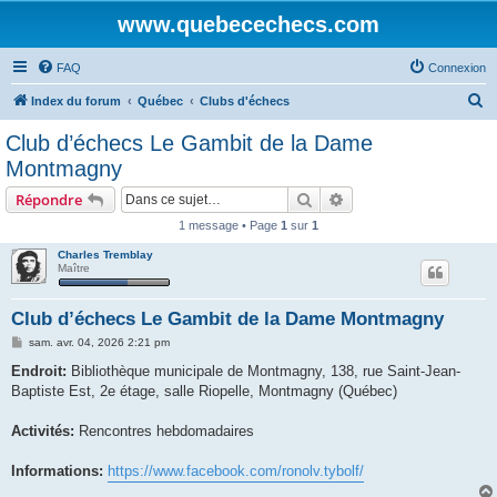
www.quebecechecs.com
FAQ
Connexion
R
Index du forum
Québec
Clubs d'échecs
e
Club d’échecs Le Gambit de la Dame
c
Montmagny
h
Rechercher
Recherche avancée
Répondre
e
1 message • Page
1
sur
1
r
Charles Tremblay
c
Maître
h
e
Club d’échecs Le Gambit de la Dame Montmagny
r
M
sam. avr. 04, 2026 2:21 pm
e
s
Endroit:
Bibliothèque municipale de Montmagny, 138, rue Saint-Jean-
s
Baptiste Est, 2e étage, salle Riopelle, Montmagny (Québec)
a
g
e
Activités:
Rencontres hebdomadaires
Informations:
https://www.facebook.com/ronolv.tybolf/