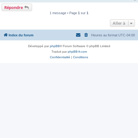
Répondre
1 message • Page
1
sur
1
Aller à
Index du forum
Heures au format
UTC-04:00
Développé par
phpBB
® Forum Software © phpBB Limited
Traduit par
phpBB-fr.com
Confidentialité
|
Conditions