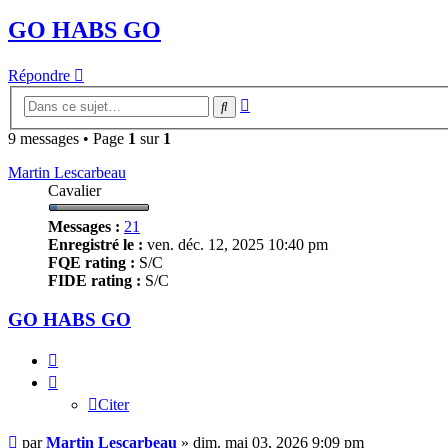
GO HABS GO
Répondre
Recherche
Rechercher
avancée
9 messages • Page
1
sur
1
Martin Lescarbeau
Cavalier
Messages :
21
Enregistré le :
ven. déc. 12, 2025 10:40 pm
FQE rating :
S/C
FIDE rating :
S/C
GO HABS GO
Citer
Citer
Message
par
Martin Lescarbeau
»
dim. mai 03, 2026 9:09 pm