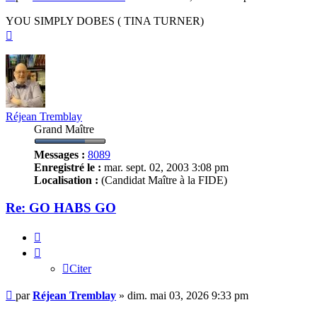
YOU SIMPLY DOBES ( TINA TURNER)
Haut
Réjean Tremblay
Grand Maître
Messages :
8089
Enregistré le :
mar. sept. 02, 2003 3:08 pm
Localisation :
(Candidat Maître à la FIDE)
Re: GO HABS GO
Citer
Citer
Message
par
Réjean Tremblay
»
dim. mai 03, 2026 9:33 pm