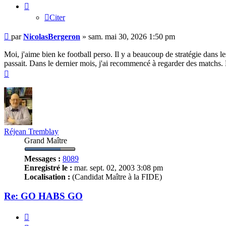
Citer
Message
par
NicolasBergeron
»
sam. mai 30, 2026 1:50 pm
Moi, j'aime bien ke football perso. Il y a beaucoup de stratégie dans l
passait. Dans le dernier mois, j'ai recommencé à regarder des matchs. M
Haut
Réjean Tremblay
Grand Maître
Messages :
8089
Enregistré le :
mar. sept. 02, 2003 3:08 pm
Localisation :
(Candidat Maître à la FIDE)
Re: GO HABS GO
Citer