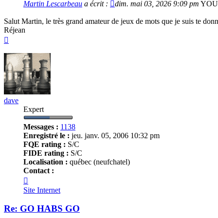
Martin Lescarbeau
a écrit :
dim. mai 03, 2026 9:09 pm
YOU 
Salut Martin, le très grand amateur de jeux de mots que je suis te don
Réjean
Haut
dave
Expert
Messages :
1138
Enregistré le :
jeu. janv. 05, 2006 10:32 pm
FQE rating :
S/C
FIDE rating :
S/C
Localisation :
québec (neufchatel)
Contact :
Contacter
dave
Site Internet
Re: GO HABS GO