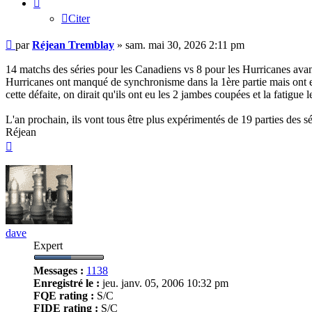
Citer
Message
par
Réjean Tremblay
»
sam. mai 30, 2026 2:11 pm
14 matchs des séries pour les Canadiens vs 8 pour les Hurricanes avan
Hurricanes ont manqué de synchronisme dans la 1ère partie mais ont eu 
cette défaite, on dirait qu'ils ont eu les 2 jambes coupées et la fatigue le
L'an prochain, ils vont tous être plus expérimentés de 19 parties des sé
Réjean
Haut
dave
Expert
Messages :
1138
Enregistré le :
jeu. janv. 05, 2006 10:32 pm
FQE rating :
S/C
FIDE rating :
S/C