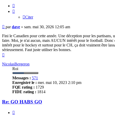
Citer
Citer
Message
par
dave
»
sam. mai 30, 2026 12:05 am
Fini le Canadien pour cette année. Une déception pour les partisans, 
faire. Moi, je n'ai aucun, mais AUCUN intérêt pour le football. Donc q
intérét pour le hockey et surtout pour le CH, ça doit vraiment être las
sérieusement. Faut juste utiliser les bonnes.
Haut
NicolasBergeron
Roi
Messages :
571
Enregistré le :
mer. mai 10, 2023 2:10 pm
FQE rating :
1729
FIDE rating :
1814
Re: GO HABS GO
Citer