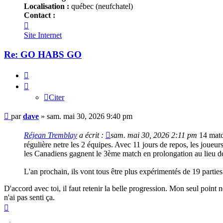
Localisation :
québec (neufchatel)
Contact :
Contacter
dave
Site Internet
Re: GO HABS GO
Citer
Citer
Message
par
dave
»
sam. mai 30, 2026 9:40 pm
Réjean Tremblay
a écrit :
sam. mai 30, 2026 2:11 pm
14 match
régulière netre les 2 équipes. Avec 11 jours de repos, les joueu
les Canadiens gagnent le 3ème match en prolongation au lieu de le 
L'an prochain, ils vont tous être plus expérimentés de 19 parties 
D'accord avec toi, il faut retenir la belle progression. Mon seul point n
n'ai pas senti ça.
Haut